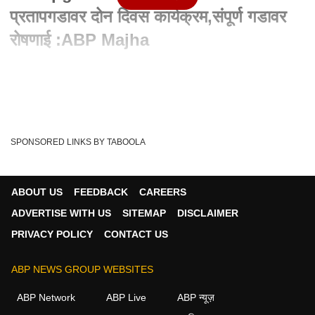
प्रतापगडावर दोन दिवस कार्यक्रम,संपूर्ण गडावर
रोषणाई :ABP Majha
Written By :
abp majha web team
29 Nov 2022 09:24 PM (IST)
शिवप्रताप दिनानिमित्त आज आणि उद्या असे दोन दिवस विविध कार्यक्रम
प्रतापगडावर सुरु आहेत... संपूर्ण ग...
see more
SPONSORED LINKS BY TABOOLA
Pratapgad Fort
'Maharashtra
Shiv Pratap Day
Tags :
ABOUT US
FEEDBACK
CAREERS
ADVERTISE WITH US
SITEMAP
DISCLAIMER
महाराष्ट्र व्हिडीओ
PRIVACY POLICY
CONTACT US
महाराष्ट्र
ABP NEWS GROUP WEBSITES
ABP Network
ABP Live
ABP न्यूज़