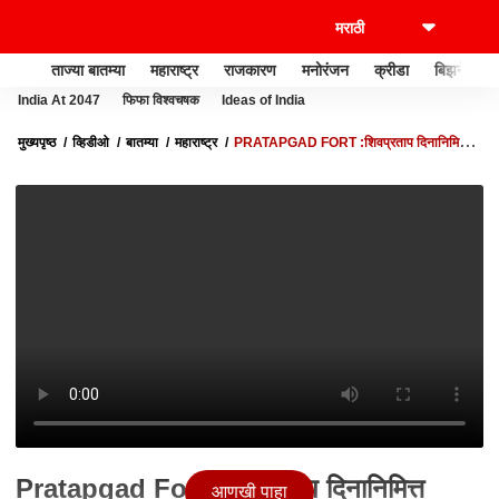
ताज्या बातम्या
महाराष्ट्र
राजकारण
मनोरंजन
क्रीडा
बिझनेस
India At 2047
फिफा विश्वचषक
Ideas of India
मुख्यपृष्ठ
व्हिडीओ
बातम्या
महाराष्ट्र
PRATAPGAD FORT :शिवप्रताप दिनानिमित्त
प्रतापगडावर दोन दिवस कार्यक्रम,संपूर्ण गडावर रोषणाई :ABP MAJHA
Pratapgad Fort :शिवप्रताप दिनानिमित्त
आणखी पाहा