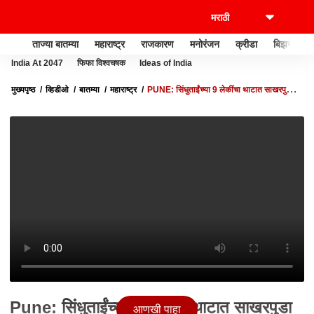
ताज्या बातम्या
महाराष्ट्र
राजकारण
मनोरंजन
क्रीडा
बिझनेस
India At 2047
फिफा विश्वचषक
Ideas of India
मुख्यपृष्ठ
व्हिडीओ
बातम्या
महाराष्ट्र
PUNE: सिंधुताईंच्या 9 लेकींचा थाटात साखरपुडा
ABP MAJHA
Pune: सिंधुताईंच्या 9 लेकींचा थाटात साखरपुडा
आणखी पाहा