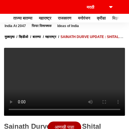
ताज्या बातम्या
महाराष्ट्र
राजकारण
मनोरंजन
क्रीडा
बिझनेस
India At 2047
फिफा विश्वचषक
Ideas of India
मुख्यपृष्ठ
व्हिडीओ
बातम्या
महाराष्ट्र
SAINATH DURVE UPDATE : SHITAL
MHATRE व्हायरल व्हिडीओ प्रकरणी साईनाथ दुर्गे पोलिसांकडून कोर्टात हजर
Sainath Durve Update : Shital
आणखी पाहा