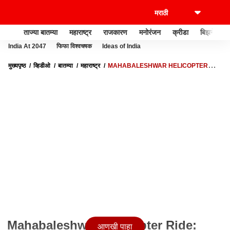
ताज्या बातम्या
महाराष्ट्र
राजकारण
मनोरंजन
क्रीडा
बिझनेस
India At 2047
फिफा विश्वचषक
Ideas of India
मुख्यपृष्ठ
व्हिडीओ
बातम्या
महाराष्ट्र
MAHABALESHWAR HELICOPTER
RIDE: महाबळेश्वरमध्ये हेलिकॉप्टर राईड सुरू, आकाशातून महाबळेश्वरची हवाई सफार
Mahabaleshwar Helicopter Ride:
आणखी पाहा