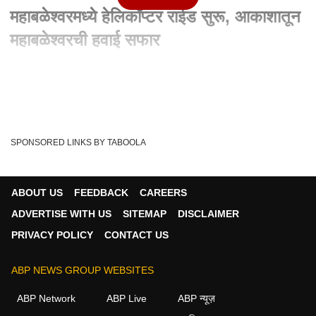
महाबळेश्वरमध्ये हेलिकॉप्टर राईड सुरू, आकाशातून
महाबळेश्वरची हवाई सफार
Written By :
abp majha web team
04 May 2025 02:54 PM (IST)
Mahabaleshwar Helicopter Ride: महाबळेश्वरमध्ये हेलिकॉप्टर राईड
सुरू, आकाशातून महाबळेश्वरची हवाई सफा...
see more
SPONSORED LINKS BY TABOOLA
Satar
Helicopter Ride
Mahabaleshwar Ride
Tags :
Maharashra Tourism
ABOUT US
FEEDBACK
CAREERS
ADVERTISE WITH US
SITEMAP
DISCLAIMER
PRIVACY POLICY
CONTACT US
महाराष्ट्र व्हिडीओ
ABP NEWS GROUP WEBSITES
महाराष्ट्र
ABP Network
ABP Live
ABP न्यूज़