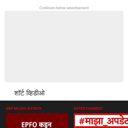
Continues below advertisement
शॉर्ट व्हिडीओ
ABP MAJHA BATMYA
ENTERTAINMENT