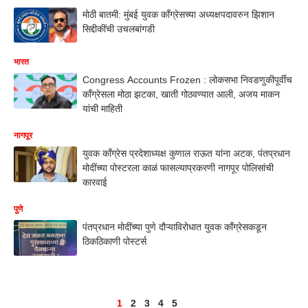
मोठी बातमी: मुंबई युवक काँग्रेसच्या अध्यक्षपदावरुन झिशान
सिद्दीकींची उचलबांगडी
भारत
Congress Accounts Frozen : लोकसभा निवडणुकीपूर्वीच
काँग्रेसला मोठा झटका, खाती गोठवण्यात आली, अजय माकन
यांची माहिती
नागपूर
युवक काँग्रेस प्रदेशाध्यक्ष कुणाल राऊत यांना अटक, पंतप्रधान
मोदींच्या पोस्टरला काळं फासल्याप्रकरणी नागपूर पोलिसांची
कारवाई
पुणे
पंतप्रधान मोदींच्या पुणे दौऱ्याविरोधात युवक काँग्रेसकडून
ठिकठिकाणी पोस्टर्स
1
2
3
4
5