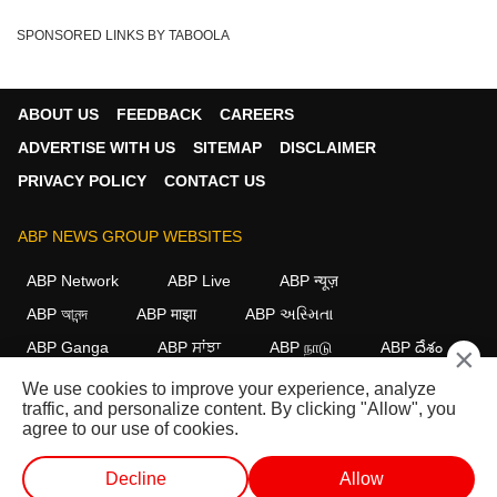
SPONSORED LINKS BY TABOOLA
ABOUT US
FEEDBACK
CAREERS
ADVERTISE WITH US
SITEMAP
DISCLAIMER
PRIVACY POLICY
CONTACT US
ABP NEWS GROUP WEBSITES
ABP Network
ABP Live
ABP न्यूज़
ABP আনন্দ
ABP माझा
ABP અસ્મિતા
ABP Ganga
ABP ਸਾਂਝਾ
ABP நாடு
ABP దేశం
×
We use cookies to improve your experience, analyze
FOLLOW US
traffic, and personalize content. By clicking "Allow", you
agree to our use of cookies.
Decline
Allow
This website follows the
DNPA Code of Ethics.
Copyright@2026.