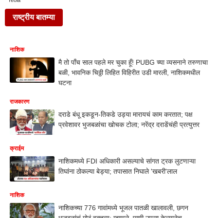
Yeola
राष्ट्रीय बातम्या
नाशिक
मै तो पाँच साल पहले मर चुका हूँ! PUBG च्या व्यसनाने तरुणाचा
बळी, भावनिक चिठ्ठी लिहित विहिरीत उडी मारली, नाशिकमधील
घटना
राजकारण
दराडे बंधू इकडून-तिकडे उड्या मारायचं काम करतात; पक्ष
प्रवेशावर भुजबळांचा खोचक टोला; नरेंद्र दराडेंचंही प्रत्युत्तर
क्राईम
नाशिकमध्ये FDI अधिकारी असल्याचे सांगत ट्रक लुटणाऱ्या
तिघांना ठोकल्या बेड्या; तपासात निघाले 'खबरी'लाल
नाशिक
नाशिकच्या 776 गावांमध्ये भूजल पातळी खालावली, छगन
भुजबळांचं मोठं वक्तव्य; म्हणाले, पाणी उपसा केल्यानेच...