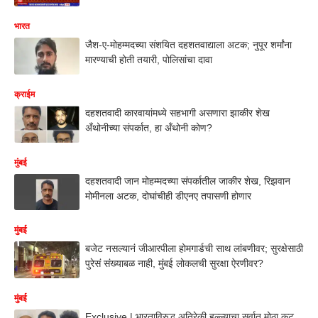
भारत
जैश-ए-मोहम्मदच्या संशयित दहशतवाद्याला अटक; नुपूर शर्मांना
मारण्याची होती तयारी, पोलिसांचा दावा
क्राईम
दहशतवादी कारवायांमध्ये सहभागी असणारा झाकीर शेख
अँथोनीच्या संपर्कात, हा अँथोनी कोण?
मुंबई
दहशतवादी जान मोहम्मदच्या संपर्कातील जाकीर शेख, रिझवान
मोमीनला अटक, दोघांचीही डीएनए तपासणी होणार
मुंबई
बजेट नसल्यानं जीआरपीला होमगार्डची साथ लांबणीवर; सुरक्षेसाठी
पुरेसं संख्याबळ नाही, मुंबई लोकलची सुरक्षा ऐरणीवर?
मुंबई
Exclusive | भारताविरुद्ध अतिरेकी हल्ल्याचा सर्वात मोठा कट