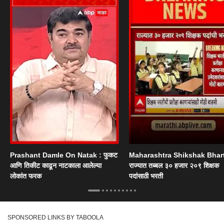
Prashant Damle On Natak : फुकट
Maharashtra Shikshak Bhart
आणि तिकीट काढून नाटकाला आलेल्या
राज्यात तब्बल ३० हजार २०९ शिक्षक
लोकांत फरक
पदांसाठी भरती
SPONSORED LINKS BY TABOOLA