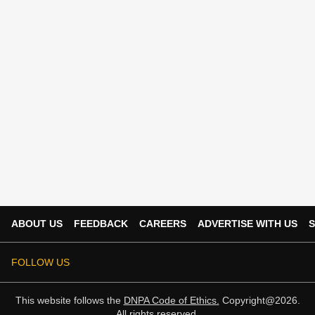
ABOUT US
FEEDBACK
CAREERS
ADVERTISE WITH US
S
FOLLOW US
This website follows the
DNPA Code of Ethics.
Copyright@2026.
All rights reserved.