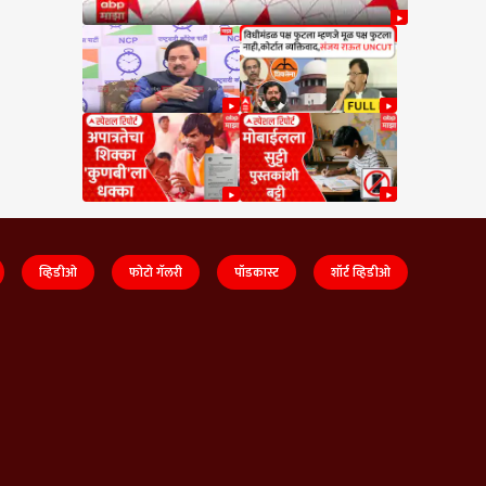
व्हिडीओ
फोटो गॅलरी
पॉडकास्ट
शॉर्ट व्हिडीओ