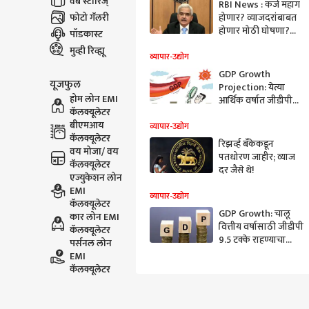
वेब स्टोरिज्
RBI News : कर्ज महाग
फोटो गॅलरी
होणार? व्याजदरांबाबत
होणार मोठी घोषणा?
पॉडकास्ट
RBI गव्हर्नर शक्तीकांत
मुव्ही रिव्ह्यू
दास जारी करणार
व्यापार-उद्योग
निवेदन
GDP Growth
यूजफुल
Projection: येत्या
होम लोन EMI
आर्थिक वर्षात जीडीपी
कॅलक्यूलेटर
7.8 टक्के राहण्याचा
बीएमआय
अंदाज : शक्तिकांत दास
व्यापार-उद्योग
कॅलक्यूलेटर
रिझर्व्ह बँकेकडून
वय मोजा/ वय
पतधोरण जाहीर; व्याज
कॅलक्यूलेटर
दर जैसे थे!
एज्युकेशन लोन
EMI
व्यापार-उद्योग
कॅलक्यूलेटर
GDP Growth: चालू
कार लोन EMI
वित्तीय वर्षासाठी जीडीपी
कॅलक्यूलेटर
9.5 टक्के राहण्याचा
पर्सनल लोन
अंदाज
EMI
कॅलक्यूलेटर