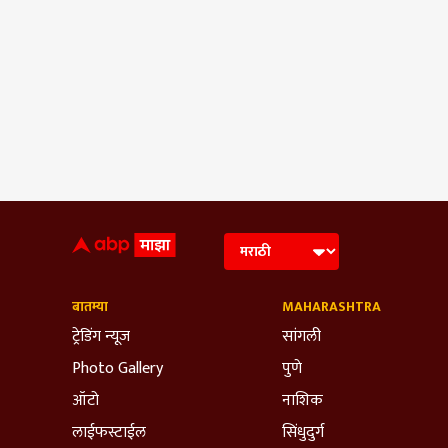
बातम्या
MAHARASHTRA
ट्रेडिंग न्यूज
सांगली
Photo Gallery
पुणे
ऑटो
नाशिक
लाईफस्टाईल
सिंधुदुर्ग