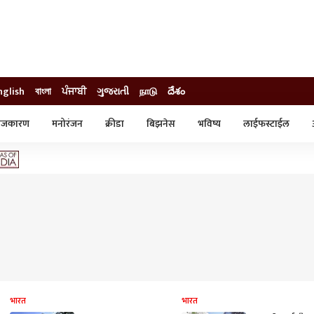
nglish
বাংলা
ਪੰਜਾਬੀ
ગુજરાતી
நாடு
దేశం
ाजकारण
मनोरंजन
क्रीडा
बिझनेस
भविष्य
लाईफस्टाईल
स्टाईल
क्राईम
व्यापार-उद्योग
ट्रेडिंग
ऑटो
भारत
भारत