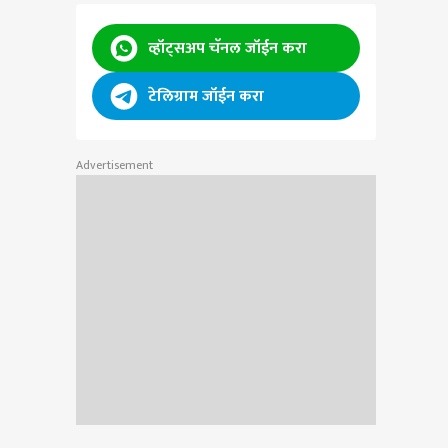
व्हॉट्सअप चॅनल जॉईन करा
टेलिग्राम जॉईन करा
Advertisement