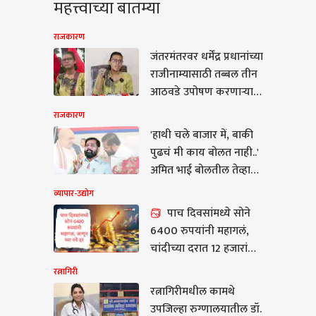
महत्त्वाच्या बातम्या
राजकारण
जंतरमंतरवर धर्मेंद्र प्रधानांच्या
राजीनाम्यासाठी तब्बल तीन
आठवडे उपोषण करणाऱ्या
AISA अध्यक्षा नेहा बोरांवर
राजकारण
शाई फेकली; म्हणाल्या,
'हाथी चले बाजार में, बाकी
अश्रुधुरांना घाबरलो नाही, या
पुढचं मी काय बोलत नाही..'
शाईने काय होणार?
अमित भाई बोलतील तेव्हा
विरोधक पळून जातील,
व्यापार-उद्योग
त्यांना देशभक्ती दुसऱ्यांनी
पाच दिवसांमध्ये सोने
िरी
शिकवायची गरज नाही,
6400 रुपयांनी महागलं,
मोदीजींच्या निवासाबाहेर
चांदीच्या दरात 12 हजारांची
आंदोलन षड्यंत्र : एकनाथ
वाढ, जाणून घ्या सोने चांदीचे
रत्नागिरी
शिंदे
नवे दर
रत्नागिरीमधील कामथे
ागिरीमधील कामथे
उपजिल्हा रुग्णालयातील डॉ.
ल्हा रुग्णालयातील डॉ.