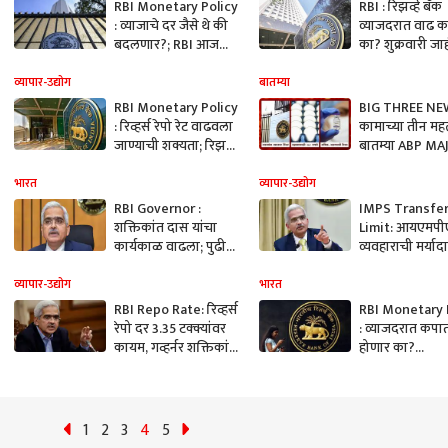
RBI Monetary Policy
RBI : रिझर्व्ह बँक
: व्याजाचे दर जैसे थे की
व्याजदरात वाढ 
बदलणार?; RBI आज
का? शुक्रवारी जा
करणार क्रेडिट पॉलिसीची
होणार पतधोरण
घोषणा
व्यापार-उद्योग
बातम्या
RBI Monetary Policy
BIG THREE NE
: रिव्हर्स रेपो रेट वाढवला
कामाच्या तीन महत्
जाण्याची शक्यता; रिझर्व्ह
बातम्या ABP MA
बॅंकेच्या पतधोरण आढावा
समितीचा निर्णय आज
भारत
व्यापार-उद्योग
RBI Governor :
IMPS Transfe
शक्तिकांत दास यांचा
Limit: आयएमप
कार्यकाळ वाढला; पुढील
व्यवहाराची मर्याद
तीन वर्षांसाठी RBI
लाख रुपयांवरुन
गव्हर्नर पदी कायम
रुपयांपर्यंत वाढव
व्यापार-उद्योग
भारत
काय आहे IMPS?
RBI Repo Rate: रिव्हर्स
RBI Monetary 
रेपो दर 3.35 टक्क्यांवर
: व्याजदरात कपा
कायम, गव्हर्नर शक्तिकांत
होणार का?
दास यांची माहिती
आरबीआयच्या प
समितीची बैठक स
1
2
3
4
5