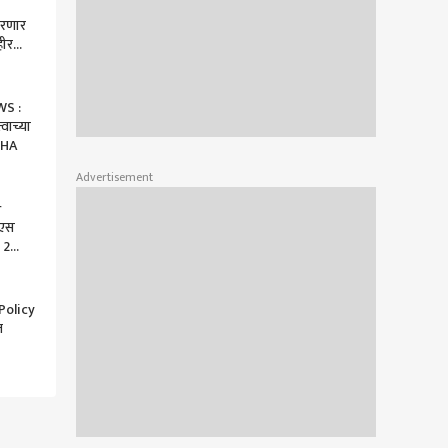
करणार
हीर
WS :
वाच्या
JHA
Advertisement
r
ीएस
ा 2
 5 लाख
ली,
Policy
त
तधोरण
ुरु