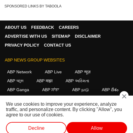
SPONSORED LINKS BY TABOOLA
ABOUT US
FEEDBACK
CAREERS
ADVERTISE WITH US
SITEMAP
DISCLAIMER
PRIVACY POLICY
CONTACT US
ABP NEWS GROUP WEBSITES
ABP Network
ABP Live
ABP न्यूज़
ABP আনন্দ
ABP माझा
ABP અસ્મિતા
ABP Ganga
ABP ਸਾਂਝਾ
ABP நாடு
ABP దేశం
×
FOLLOW US
We use cookies to improve your experience, analyze
traffic, and personalize content. By clicking "Allow", you
agree to our use of cookies.
This website follows the
DNPA Code of Ethics.
Copyright@2026.
Decline
Allow
All rights reserved.