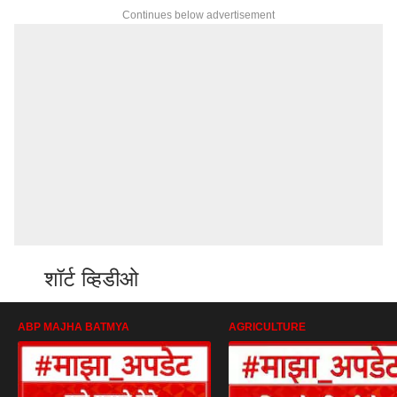
Continues below advertisement
शॉर्ट व्हिडीओ
ABP MAJHA BATMYA
AGRICULTURE