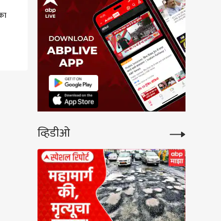
एका
व्हिडीओ