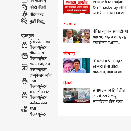
वेब स्टोरिज्
Prakash Mahajan
फोटो गॅलरी
On Thackeray : राज
ठाकरेंना आधार घ्यावा
पॉडकास्ट
लागतो, धक्काच बसला
मुव्ही रिव्ह्यू
राजकारण
वंचित बहुजन आघाडीच्या
यूजफुल
महाराष्ट्र बंदला शरदचंद्र
होम लोन EMI
पवारांच्या पक्षाचा
कॅलक्यूलेटर
पाठिंबा; तर वंचितच्या
बीएमआय
कार्यकर्त्यांना
कोल्हापूर
कॅलक्यूलेटर
पोलिसांकडून नोटीस,
शिवसेनेकडे आमदार
वय मोजा/ वय
कायदेशीर कारवाईचा
खासदारांचा ओढा
कॅलक्यूलेटर
इशारा
वाढलाय, येणाऱ्या काळात
एज्युकेशन लोन
अनेकजण शिवसेनेमध्ये
EMI
येतील; आरोग्यमंत्री
हिंगोली
कॅलक्यूलेटर
प्रकाश आबिटकरांचं
संतापजनक! हिंगोलीत
कार लोन EMI
सूचक वक्तव्य
लाखो रुपये खर्चून
कॅलक्यूलेटर
आणलेल्या तीन नव्या
पर्सनल लोन
कोऱ्या शववाहिका धूळ
EMI
खात; वर्षभरापासून
कॅलक्यूलेटर
हस्तांतरण प्रलंबित