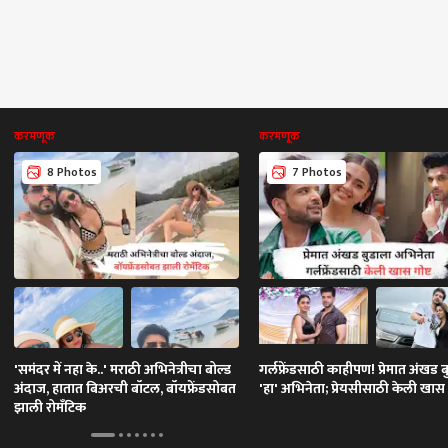
करमणूक
करमणूक
8 Photos
7 Photos
'समंदर में नहा के..' मराठी अभिनेत्रीचा बोल्ड
गर्लफ्रेंडसाठी काहीपण! प्रेमात अंखड 
अंदाज, हातात बिअरची बॉटल, बॉयफ्रेंडसोबत
'हा' अभिनेता; प्रेयसीसाठी केली खास ग
झाली रोमँटिक