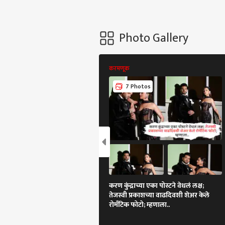
Photo Gallery
करमणूक
7 Photos
करण कुंद्राच्या एका पोस्टने वेधलं लक्ष;
तेजस्वी प्रकाशच्या वाढदिवशी शेअर केले
रोमँटिक फोटो; म्हणाला..