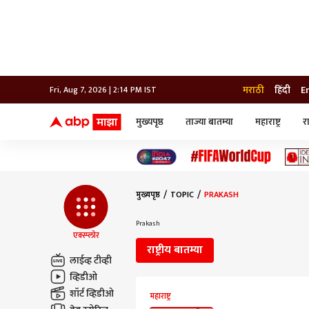
मराठी
हिंदी
E
Fri, Aug 7, 2026 | 2:14 PM IST
मुख्यपृष्ठ
ताज्या बातम्या
महाराष्ट्र
र
बातम्या
जॅाब माझा
लाईफ
भारत
महाराष्ट्र
टेक-गॅजेट
मुंबई
ऑटो
टेलिव्हिजन
विश्व
विश्व
मुख्यपृष्ठ
TOPIC
PRAKASH
कोल्हापूर
पुणे
Prakash
नवी मुंबई
एक्स्प्लोर
अमरावती
राष्ट्रीय बातम्या
अहमदनगर
लाईव्ह टीव्ही
अकोला
व्हिडीओ
शॉर्ट व्हिडीओ
महाराष्ट्र