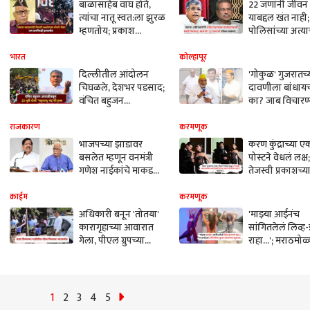
बाळासाहेब वाघ होते,
22 जणांनी जीवन
त्यांचा नातू स्वत:ला झुरळ
याबद्दल खंत नाही;
म्हणतोय; प्रकाश
पोलिसांच्या अत्या
महाजनांची बोचरी टीका,
उल्लेख नाही, नु
राज ठाकरेंवरही
भरपाईवर स्पष्टता..
भारत
कोल्हापूर
हल्लाबोल
प्रकाश आंबेडकरांनी 
दिल्लीतील आंदोलन
'गोकुळ' गुजरातच्
प्रधानांच्या राजीन
चिघळले, देशभर पडसाद;
दावणीला बांधाय
केली चिरफाड
वंचित बहुजन
का? जाब विचारण्
आघाडीकडून 23 जुलै
धमक महायुतीमध
रोजी महाराष्ट्र बंदची हाक
एकाही नेत्यामध्ये 
राजकारण
करमणूक
राजू शेट्टींचा हल्
भाजपच्या झाडावर
करण कुंद्राच्या ए
बसलेत म्हणून वनमंत्री
पोस्टने वेधलं लक्ष;
गणेश नाईकांचे माकड
तेजस्वी प्रकाशच्य
चाळे, प्रकाश महाजन
वाढदिवशी शेअर 
भडकले; म्हणाले,
रोमँटिक फोटो; म्
क्राईम
करमणूक
आयुक्तांना नोटीस
अधिकारी बनून 'तोतया'
'माझ्या आईनंच
बजावायलाच हवी...
कारागृहाच्या आवारात
सांगितलेलं लिव्ह-
गेला, पीएल ग्रुपच्या
राहा...'; मराठमोळ्
टोळीला मदत? लाल
अभिनेत्रीचा भुवया
दिव्याच्या गाडीतील गौरव
उंचावणारा खुला
मिश्राचा भांडाफोड
वर्षांनी मोठ्या
अभिनेत्याला करते
1
2
3
4
5