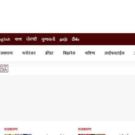
nglish
বাংলা
ਪੰਜਾਬੀ
ગુજરાતી
நாடு
దేశం
ाजकारण
मनोरंजन
क्रीडा
बिझनेस
भविष्य
लाईफस्टाईल
स्टाईल
क्राईम
व्यापार-उद्योग
ट्रेडिंग
ऑटो
राजकारण
राजकारण