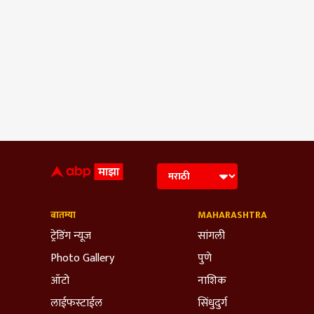
बातम्या
MAHARASHTRA
ट्रेडिंग न्यूज
सांगली
Photo Gallery
पुणे
ऑटो
नाशिक
लाईफस्टाईल
सिंधुदुर्ग