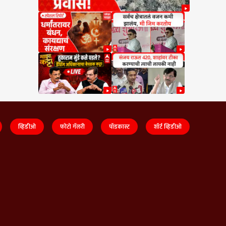
व्हिडीओ
फोटो गॅलरी
पॉडकास्ट
शॉर्ट व्हिडीओ