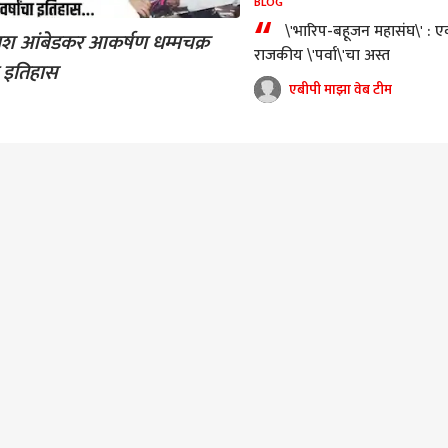
BLOG
“
\'भारिप-बहूजन महासंघ\' : 
श आंबेडकर आकर्षण धम्मचक्र
राजकीय \'पर्वा\'चा अस्त
चा इतिहास
एबीपी माझा वेब टीम