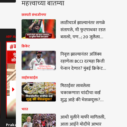
महत्त्वाच्या बातम्या
छत्रपती संभाजीनगर
लाठीचार्ज झाल्यानंतर सगळे
संतापले, मी फुटपाथवर रडत
बसलो, पण...; 20 जुलैला
ABP MAJHA BATMYA
ABP MAJHA BATMYA
ABP MAJHA B
नेमकं काय झालं? अभिजीत
क्रिकेट
दिपकेंची पुढची भूमिका
निवृत्त झाल्यानंतर अजिंक्य
काय?
रहाणेला BCCI दरमहा किती
पेन्शन देणार? मुंबई क्रिकेट
असोसिएशन किती पैसे
लाईफस्टाईल
देणार?
मिठाईवर लावलेला
चकाकणारा चांदीचा वर्ख
शुद्ध आहे की भेसळयुक्त?
जाणून घ्या ओळखण्याची
भारत
सोपी पद्धत
आधी मुलीने माफी मागितली,
मुलीने माफी मागितली,
आता आईने मोदींचे आभार
Prakash Sawant On
Prakash Mahajan :
Prakash Abit