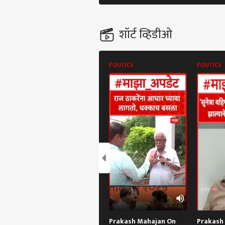
शॉर्ट व्हिडीओ
POLITICS
POLITICS
पर्सनल
टॉप
हॅलो गेस्ट
छत्रप
आमच्यासोबत जाहिरात करा
प्रायव्हसी पॉलिसी
संपर्क साधा
करिअर
लाठी
Prakash Mahajan On
Prakash 
फीडबॅक