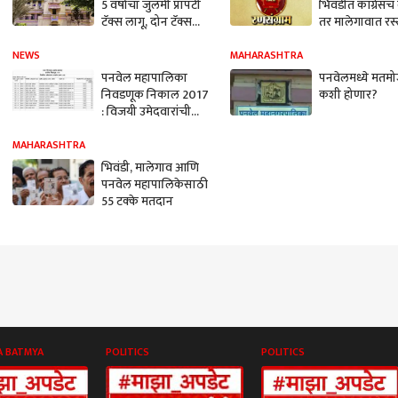
5 वर्षाचा जुलमी प्राॅपर्टी
भिवंडीत काँग्रेसचं 
टॅक्स लागू, दोन टॅक्स
तर मालेगावात रस
भरण्यास नागरिकांचा
विरोध
NEWS
MAHARASHTRA
पनवेल महापालिका
पनवेलमध्ये मतम
निवडणूक निकाल 2017
कशी होणार?
: विजयी उमेदवारांची
यादी
MAHARASHTRA
भिवंडी, मालेगाव आणि
पनवेल महापालिकेसाठी
55 टक्के मतदान
A BATMYA
POLITICS
POLITICS