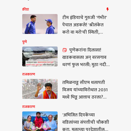
क्रीडा
टीम इंडियाचे गुरुजी 'गंभीर'
पेचात अडकले! 'श्रीलंकेत
करो वा मरो'ची स्थिती,
गिलसाठी सुद्धा वाट खडतर
पुणे
पुणेकरांना दिलासा!
खडकवासला अन् वरसगाव
धरणं फुल भरली; मुठा नदीत
विसर्ग सुरू
राजकारण
तमिळनाडू सीएम थलापती
कारण
विजय यांच्याविरोधात 2031
मध्ये भिडू आत्ताच ठरला?
विजय यांच्या ज्योतिषानेच
राजकारण
केली भविष्यवाणी! म्हणाले,
'अभिजित दिपकेंच्या
यांच्यामध्येच थेट टक्कर
वडिलांच्या संपत्तीची चौकशी
जित दिपकेंच्या
होणार
करा, मुलाच्या परदेशातील
ांच्या संपत्तीची चौकशी