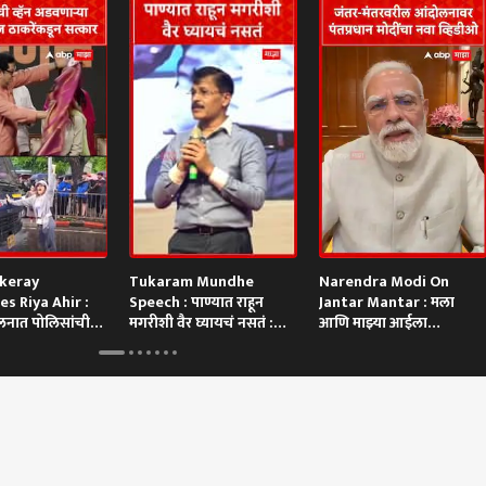
ckeray
Tukaram Mundhe
Narendra Modi On
es Riya Ahir :
Speech : पाण्यात राहून
Jantar Mantar : मला
ोलनात पोलिसांची
मगरीशी वैर घ्यायचं नसतं :
आणि माझ्या आईला
ाऱ्या रिया अहिरचा
तुकाराम मुंढे
शिवीगाळ, मोदींकडून नवीन
व्हिडिओ पोस्ट