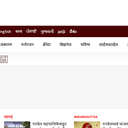
nglish
বাংলা
ਪੰਜਾਬੀ
ગુજરાતી
நாடு
దేశం
ाजकारण
मनोरंजन
क्रीडा
बिझनेस
भविष्य
लाईफस्टाईल
स्टाईल
क्राईम
व्यापार-उद्योग
ट्रेडिंग
ऑटो
महाराष्ट्र
MAHARASHTRA
पनवेल महापालिकेकडून
पनवेलमध्ये भाजप