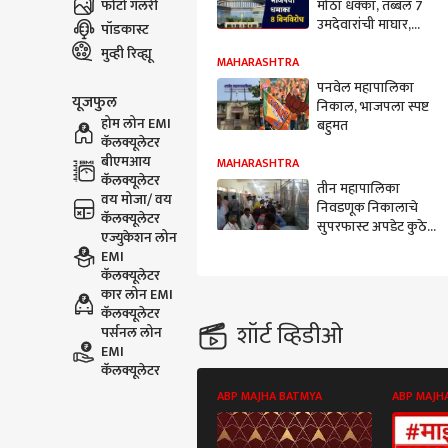
फोटो गॅलरी
मोठा धक्का, तब्बल 7
उमदेवारांची माघार,
पॉडकास्ट
पनवेलमध्ये भाजपचा
मुव्ही रिव्ह्यू
बिनविरोध धमाका
MAHARASHTRA
पनवेल महापालिका
यूजफुल
निकाल, भाजपला स्पष्ट
होम लोन EMI
बहुमत
कॅलक्यूलेटर
बीएमआय
MAHARASHTRA
कॅलक्यूलेटर
तीन महापालिका
वय मोजा/ वय
निवडणूक निकालाचे
कॅलक्यूलेटर
सुपरफास्ट अपडेट कुठे
एज्युकेशन लोन
आणि कसे पाहाल?
EMI
कॅलक्यूलेटर
कार लोन EMI
कॅलक्यूलेटर
शॉर्ट व्हिडीओ
पर्सनल लोन
EMI
कॅलक्यूलेटर
ABP MAJHA BATMYA
ABP MAJH