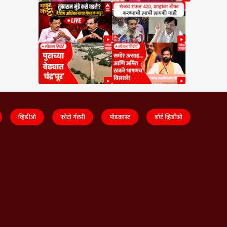
व्हिडीओ
फोटो गॅलरी
पॉडकास्ट
शॉर्ट व्हिडीओ