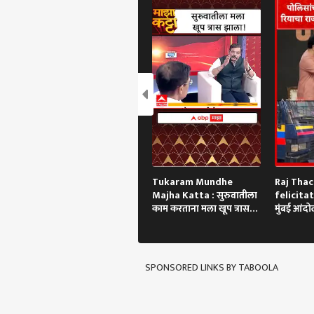
Tukaram Mundhe
Raj Tha
Majha Katta : सुरुवातीला
felicitat
काम करताना मला खूप त्रास
मुंबई आंद
झाला!
गाडी अडवण
थेट सन्मान
SPONSORED LINKS BY TABOOLA