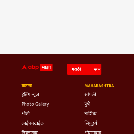
बातम्या
MAHARASHTRA
ट्रेडिंग न्यूज
सांगली
Photo Gallery
पुणे
ऑटो
नाशिक
लाईफस्टाईल
सिंधुदुर्ग
निवडणूक
औरंगाबाद