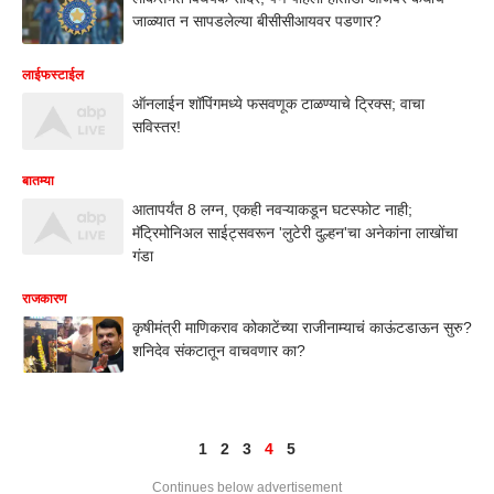
जाळ्यात न सापडलेल्या बीसीसीआयवर पडणार?
लाईफस्टाईल
ऑनलाईन शॉपिंगमध्ये फसवणूक टाळण्याचे ट्रिक्स; वाचा
सविस्तर!
बातम्या
आतापर्यंत 8 लग्न, एकही नवऱ्याकडून घटस्फोट नाही;
मॅट्रिमोनिअल साईट्सवरून 'लुटेरी दुल्हन'चा अनेकांना लाखोंचा
गंडा
राजकारण
कृषीमंत्री माणिकराव कोकाटेंच्या राजीनाम्याचं काऊंटडाऊन सुरु?
शनिदेव संकटातून वाचवणार का?
1
2
3
4
5
Continues below advertisement