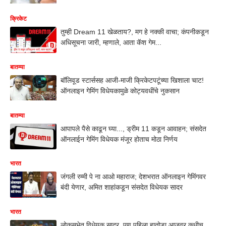
क्रिकेट
तुम्ही Dream 11 खेळताय?, मग हे नक्की वाचा; कंपनीकडून
अधिसूचना जारी, म्हणाले, आता कॅश गेम...
बातम्या
बॉलिवूड स्टार्ससह आजी-माजी क्रिकेटपटूंच्या खिशाला चाट!
ऑनलाइन गेमिंग विधेयकामुळे कोट्यवधींचे नुकसान
बातम्या
आपापले पैसे काढून घ्या..., ड्रीम 11 कडून आवाहन; संसदेत
ऑनलाईन गेमिंग विधेयक मंजूर होताच मोठा निर्णय
भारत
जंगली रम्मी पे ना आओ महाराज; देशभरात ऑनलाइन गेमिंगवर
बंदी येणार, अमित शाहांकडून संसदेत विधेयक सादर
भारत
लोकसभेत विधेयक सादर, पण पहिला हातोडा आजवर कधीच