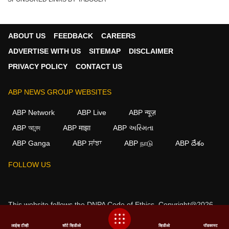
ABOUT US
FEEDBACK
CAREERS
ADVERTISE WITH US
SITEMAP
DISCLAIMER
PRIVACY POLICY
CONTACT US
ABP NEWS GROUP WEBSITES
ABP Network
ABP Live
ABP न्यूज़
ABP আনন্দ
ABP माझा
ABP અસ્મિતા
ABP Ganga
ABP ਸਾਂਝਾ
ABP நாடு
ABP దేశం
FOLLOW US
This website follows the
DNPA Code of Ethics.
Copyright@2026.
All rights reserved.
लाईव्ह टीव्ही
शॉर्ट व्हिडीओ
व्हिडीओ
पॉडकास्ट