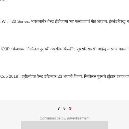
WI, T20 Series: भारतासमोर वेस्ट इंडीजच्या 'या' फलंदाजांचं मोठ आव्हान, इंग्लंडविरुद्ध 
XIP : पंजाबच्या निकोलस पूरनची अप्रतिम फिल्डींग; सुपरमॅनसारखी डाईव्ह मारत वाचवला 
up 2019 : श्रीलंकेचा वेस्ट इंडिजवर 23 धावांनी विजय, निकोलस पूरनचे झुंझार शतक वा
7
8
9
Continues below advertisement