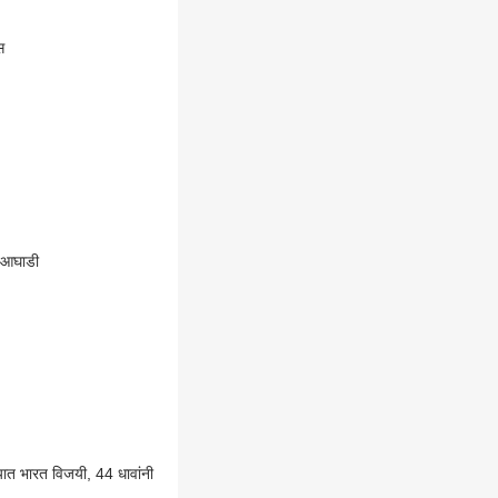
स
ी आघाडी
ात भारत विजयी, 44 धावांनी