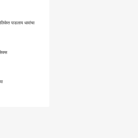
मालिकेत पाडलाय धावांचा
सिक्स
या