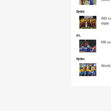
क्रिकेट
IND vs 
पाऊस
IPL
RR vs K
क्रिकेट
World C