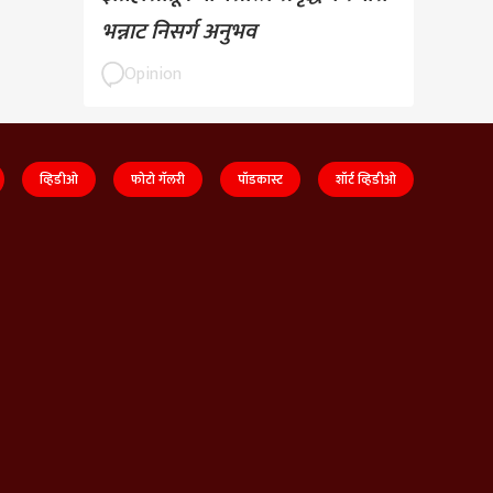
भन्नाट निसर्ग अनुभव
Opinion
व्हिडीओ
फोटो गॅलरी
पॉडकास्ट
शॉर्ट व्हिडीओ