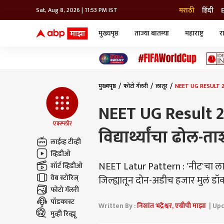
मराठी
हिंदी
Sat, Aug 8, 2026 | 11:53 PM IST
मुख्यपृष्ठ
ताज्या बातम्या
महाराष्ट्र
र
बातम्या
जॅाब माझा
लाईफ
भारत
महाराष्ट्र
टेक-गॅजेट
मुंबई
ऑटो
टेलिव्हिजन
विश्व
विश्व
मुख्यपृष्ठ
फोटो गॅलरी
लातूर
कोल्हापूर
पुणे
NEET UG Result 2023:
नवी मुंबई
अमरावती
एक्स्प्लोर
विद्यार्थ्यांचा ढोल-
अहमदनगर
लाईव्ह टीव्ही
अकोला
व्हिडीओ
NEET Latur Pattern : 'नीट'चा लातूर प
शॉर्ट व्हिडीओ
वेब स्टोरिज्
जिल्ह्यातून दोन-अडीच हजार मुलं डॉ
फोटो गॅलरी
पॉडकास्ट
Written By :
निशांत भद्रेश्वर, एबीपी माझा
| Upd
मुव्ही रिव्ह्यू