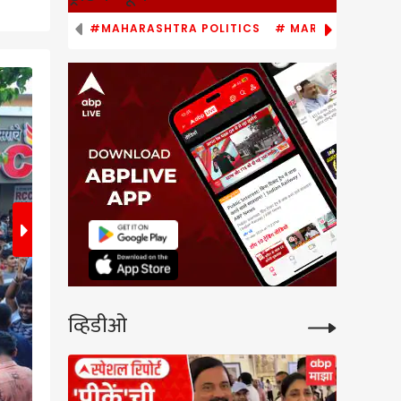
#MAHARASHTRA POLITICS
# MARATHI NEWS
2
/10
व्हिडीओ