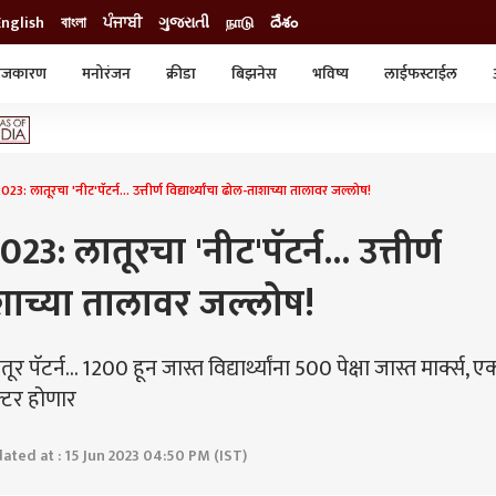
English
বাংলা
ਪੰਜਾਬੀ
ગુજરાતી
நாடு
దేశం
ाजकारण
मनोरंजन
क्रीडा
बिझनेस
भविष्य
लाईफस्टाईल
स्टाईल
क्राईम
व्यापार-उद्योग
ट्रेडिंग
ऑटो
NEET UG RESULT 2023: लातूरचा 'नीट'पॅटर्न... उत्तीर्ण विद्यार्थ्यांचा ढोल-ताशाच्या तालावर जल्लोष!
 लातूरचा 'नीट'पॅटर्न... उत्तीर्ण
ताशाच्या तालावर जल्लोष!
ॅटर्न... 1200 हून जास्त विद्यार्थ्यांना 500 पेक्षा जास्त मार्क्स, 
क्टर होणार
ated at : 15 Jun 2023 04:50 PM (IST)