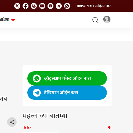
आमच्यासोबत जाहिरात करा
अधिक
शेत-शिवार
भविष्य
व्हॉट्सअप चॅनल जॉईन करा
टेलिग्राम जॉईन करा
एकाच
महत्त्वाच्या बातम्या
क्रिकेट