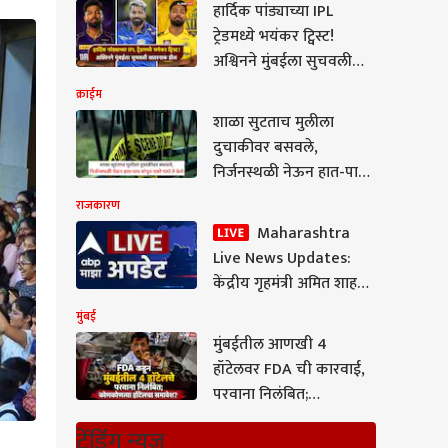
हार्दिक पांड्याच्या IPL
ट्रेडमध्ये भयंकर ट्विस्ट!
अश्विनने मुंबईला सुचवली
खतरनाक डील, 6 चेंडूत 5
क्राईम
षटकार ठोकणाऱ्या खेळाडूला
शाळा सुटताच मुलीला
मागितले अन्...
दुचाकीवर बसवले,
निर्जनस्थळी नेऊन हात-पाय
बांधून नको नको ते केले;
राजकारण
मुंबईच्या माहिममधील
Maharashtra
हादरवणारी घटना, पीडितेसह
Live News Updates:
आरोपीही अल्पवयीन
केंद्रीय गृहमंत्री अमित शाह
दोन दिवसांच्या मुंबई दौऱ्यावर
मुंबई
मुंबईतील आणखी 4
हॉटेलवर FDA ची कारवाई,
परवाना निलंबित;
कोणकोणत्या हॉटेल्सचा
ट्रेंडिंग न्यूज
समावेश?