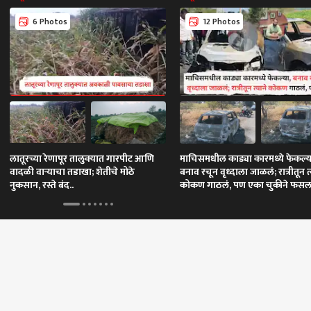
6 Photos
12 Photos
लातूरच्या रेणापूर तालुक्यात गारपीट आणि
माचिसमधील काड्या कारमध्ये फेकल्य
वादळी वाऱ्याचा तडाखा; शेतीचे मोठे
बनाव रचून वृध्दाला जाळलं; रात्रीतून त्
नुकसान, रस्ते बंद..
कोकण गाठलं, पण एका चुकीने फसला.
तासात पोलिसांनी आवळल्या मुसक्या