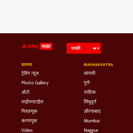
बातम्या
MAHARASHTRA
ट्रेडिंग न्यूज
सांगली
Photo Gallery
पुणे
ऑटो
नाशिक
लाईफस्टाईल
सिंधुदुर्ग
निवडणूक
औरंगाबाद
करमणूक
Mumbai
Video
Nagpur