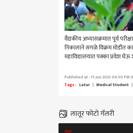
हॅलो गेस्ट
महाराष्ट
आमच्यासोबत जाहिरात करा
प्रायव्हसी पॉलिसी
संपर्क साधा
वैद्यकीय अभ्यासक्रमात पूर्व परीक्
करिअर
निकालाने सगळे विक्रम मोडीत काढले
अपवा
फीडबॅक
टक्क्
महाविद्यालयात पक्का प्रवेश घेऊ 
आमच्याबद्दल
येते;
राजक
समर्
मोठा
Published at : 15 Jun 2023 04:50 PM (
नेमक
Tags :
Latur
Medical Student
प्रशा
प्रदे
LOGIN
दिल्या
लातूर फोटो गॅलरी
खळबळ
पवार
काय 
लातूर