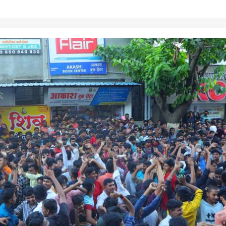
 कॉर्नर
 आर्टिकल
टॉप रील्स