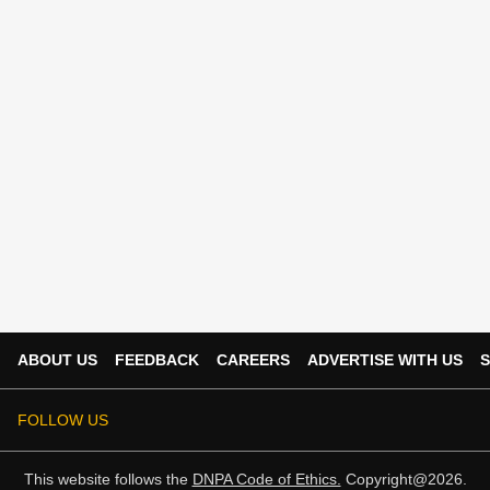
ABOUT US
FEEDBACK
CAREERS
ADVERTISE WITH US
S
FOLLOW US
This website follows the
DNPA Code of Ethics.
Copyright@2026.