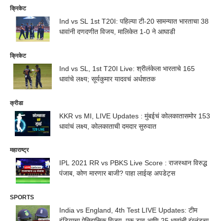
क्रिकेट
Ind vs SL 1st T20I: पहिल्या टी-20 सामन्यात भारताचा 38
धावांनी दणदणीत विजय, मालिकेत 1-0 ने आघाडी
क्रिकेट
Ind vs SL, 1st T20I Live: श्रीलंकेला भारताचे 165
धावांचे लक्ष्य; सूर्यकुमार यादवचं अर्धशतक
क्रीडा
KKR vs MI, LIVE Updates : मुंबईचं कोलकातासमोर 153
धावांचं लक्ष्य, कोलकाताची दमदार सुरुवात
महाराष्ट्र
IPL 2021 RR vs PBKS Live Score : राजस्थान विरुद्ध
पंजाब, कोण मारणार बाजी? पाहा लाईव्ह अपडेट्स
SPORTS
India vs England, 4th Test LIVE Updates: टीम
इंडियाचा ऐतिहासिक विजय, एक डाव आणि 25 धावांनी इंग्लंडचा