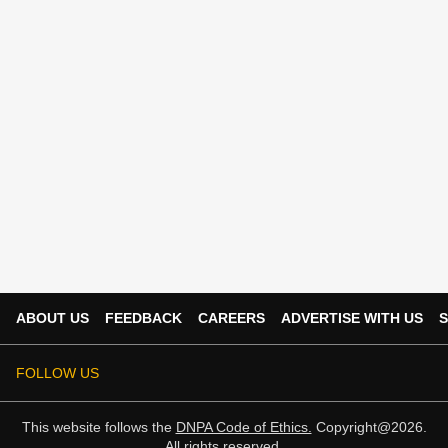
ABOUT US
FEEDBACK
CAREERS
ADVERTISE WITH US
S
FOLLOW US
This website follows the
DNPA Code of Ethics.
Copyright@2026.
All rights reserved.