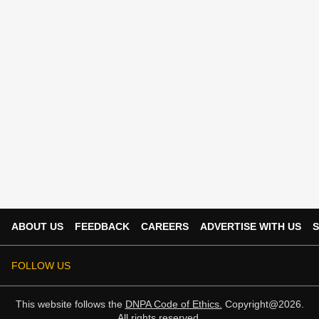
ABOUT US
FEEDBACK
CAREERS
ADVERTISE WITH US
S
FOLLOW US
This website follows the
DNPA Code of Ethics.
Copyright@2026.
All rights reserved.