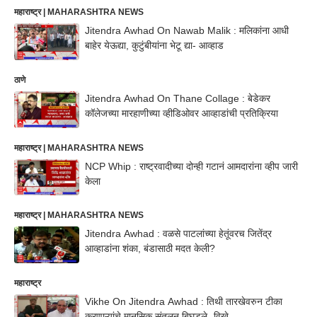
महाराष्ट्र | MAHARASHTRA NEWS
Jitendra Awhad On Nawab Malik : मलिकांना आधी
बाहेर येऊद्या, कुटुंबीयांना भेटू द्या- आव्हाड
ठाणे
Jitendra Awhad On Thane Collage : बेडेकर
कॉलेजच्या मारहाणीच्या व्हीडिओवर आव्हाडांची प्रतिक्रिया
महाराष्ट्र | MAHARASHTRA NEWS
NCP Whip : राष्ट्रवादीच्या दोन्ही गटानं आमदारांना व्हीप जारी
केला
महाराष्ट्र | MAHARASHTRA NEWS
Jitendra Awhad : वळसे पाटलांच्या हेतूंवरच जितेंद्र
आव्हाडांना शंका, बंडासाठी मदत केली?
महाराष्ट्र
Vikhe On Jitendra Awhad : तिथी तारखेवरुन टीका
करणाऱ्यांचे मानसिक संतुलन बिघडले- विखे