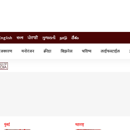
English
বাংলা
ਪੰਜਾਬੀ
ગુજરાતી
நாடு
దేశం
ाजकारण
मनोरंजन
क्रीडा
बिझनेस
भविष्य
लाईफस्टाईल
स्टाईल
क्राईम
व्यापार-उद्योग
ट्रेडिंग
ऑटो
मुंबई
महाराष्ट्र