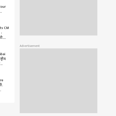
Tour
त
णार :
ets CM
 :
पी.
ंत्री
Advertisement
mbai
ट्रीय
ा
णार
re
ी.
024
चे