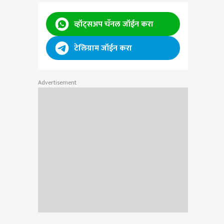
व्हॉट्सअप चॅनल जॉईन करा
टेलिग्राम जॉईन करा
Advertisement