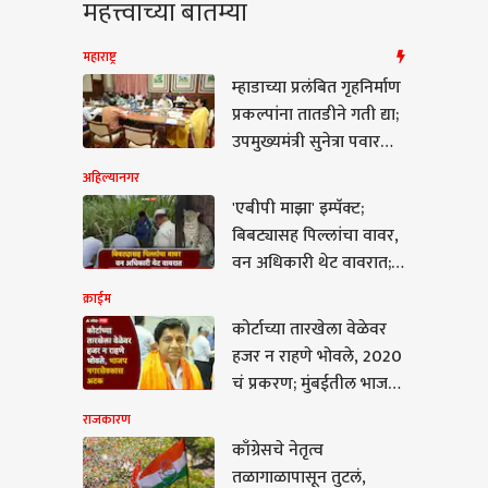
महत्त्वाच्या बातम्या
महाराष्ट्र
म्हाडाच्या प्रलंबित गृहनिर्माण
प्रकल्पांना तातडीने गती द्या;
उपमुख्यमंत्री सुनेत्रा पवार
यांचे निर्देश
अहिल्यानगर
'एबीपी माझा' इम्पॅक्ट;
बिबट्यासह पिल्लांचा वावर,
वन अधिकारी थेट वावरात;
बिबटे जेरबंद करण्यासाठी
क्राईम
पिंजरे तैनात
कोर्टाच्या तारखेला वेळेवर
कारण
हजर न राहणे भोवले, 2020
चं प्रकरण; मुंबईतील भाजप
नगरसेवकास अटक
राजकारण
काँग्रेसचे नेतृत्व
रेसचे नेतृत्व
तळागाळापासून तुटलं,
ाळापासून तुटलं,