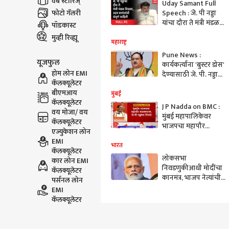
वेब स्टोरिज्
Uday Samant Full
फोटो गॅलरी
Speech : जे. पी नड्डा
यांचा दौरा ते मंत्री मंडळ
पॉडकास्ट
विस्तार, उदय सामंत
मुव्ही रिव्ह्यू
यांची संपूर्ण माहिती
महाराष्ट्र
Pune News :
यूजफुल
कार्यकर्त्यांना 'बुस्टर डोस'
होम लोन EMI
देण्यासाठी जे. पी. नड्डा
कॅलक्यूलेटर
पुण्यात; आज भाजपची
बीएमआय
राज्य कार्यकारणी बैठक
मुंबई
कॅलक्यूलेटर
J P Nadda on BMC :
वय मोजा/ वय
मुंबई महापालिकेवर
कॅलक्यूलेटर
भाजपचा महापौर
एज्युकेशन लोन
बसणारच, मुंबईत जे. पी.
EMI
नड्डांचं विधान
भारत
कॅलक्यूलेटर
लोकसभा
कार लोन EMI
निवडणुकीआधी मोदींचा
कॅलक्यूलेटर
कानमंत्र, भाजप नेत्यांची
पर्सनल लोन
कानउघाडणीही; म्हणाले...
EMI
कॅलक्यूलेटर