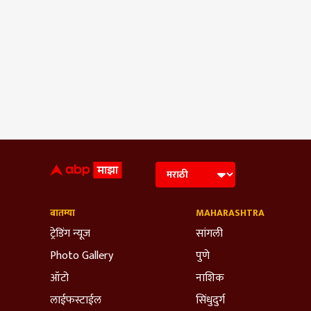
बातम्या
MAHARASHTRA
ट्रेडिंग न्यूज
सांगली
Photo Gallery
पुणे
ऑटो
नाशिक
लाईफस्टाईल
सिंधुदुर्ग