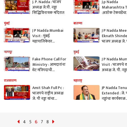
J. P. Nadda : भाजप
J.p Nadda
अध्यक्ष जे.पी. नड्डा
Maharashtra 
सिद्धिविनायक मंदिरात
:अशोक टेकवडेंचा
नड्डांच्या उपस्थिती
भाजपात प्रवेश हो
मुंबई
बातम्या
ABP Majha
J P Nadda Mumbai
J P Nadda Me
Visit : मुंबई
Eknath Shinde
महापालिकेवर
भाजप अध्यक्ष जे. 
भाजपचाच महापौर
नड्डांनी घेतली मुख्यम
बसवणार, भाजपच्या
शिंदेंची भेट
नागपूर
मुंबई
बैठकीत निर्धार
Fake Phone Call For
J P Nadda Mu
Ministry : आमदारांना
Visit : भाजपचे राष्
थेट मंत्रिपदाची
अध्यक्ष जे. पी. नड्ड
ऑफरसाठी कॉल,
मुंबईत, कसा अस
भामट्याला पोलिसांनी
दौरा?
राजकारण
महाराष्ट्र
कसं पकडलं?
Amit Shah Full Pc :
JP Nadda Tenu
भाजपचे राष्ट्रीय अध्यक्ष
Extended : जे. प
जे. पी नड्डा यांचा
नड्डांचा कार्यकाळ
अध्यक्षपदाचा कार्यकाळ
वाढवला, जून 2
वाढवला
पर्यंत नड्डाच भाजप
राष्ट्रीय अध्यक्ष
4
5
6
7
8