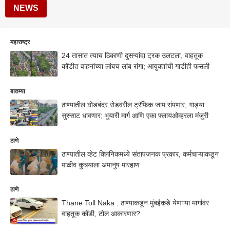
NEWS
महाराष्ट्र
24 तासात त्याच ठिकाणी दुसऱ्यांदा ट्रक उलटला, वाहतूक
कोंडीत वाहनांच्या लांबच लांब रांगा; आयुक्तांची गाडीही फसली
बातम्या
ठाण्यातील घोडबंदर रोडवरील ट्रॅफिक जाम संपणार, गाड्या
सुस्साट धावणार; भुयारी मार्ग आणि एका फ्लायओव्हरला मंजुरी
ठाणे
ठाण्यातील व्हेट क्लिनिकमध्ये संतापजनक प्रकार, कर्मचाऱ्याकडून
पाळीव कुत्र्याला अमानुष मारहाण
ठाणे
Thane Toll Naka : ठाण्याकडून मुंबईकडे येणाऱ्या मार्गावर
वाहतूक कोंडी, टोल आकारणार?