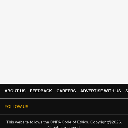
ABOUT US
FEEDBACK
CAREERS
ADVERTISE WITH US
S
FOLLOW US
This website follows the
DNPA Code of Ethics.
Copyright@2026.
All rights reserved.