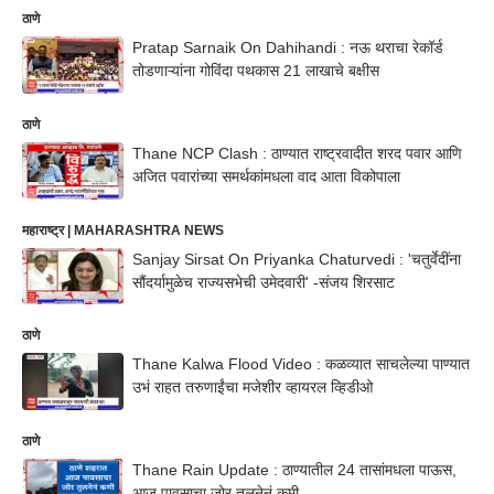
ठाणे
Pratap Sarnaik On Dahihandi : नऊ थराचा रेकॉर्ड
तोडणाऱ्यांना गोविंदा पथकास 21 लाखाचे बक्षीस
ठाणे
Thane NCP Clash : ठाण्यात राष्ट्रवादीत शरद पवार आणि
अजित पवारांच्या समर्थकांमधला वाद आता विकोपाला
महाराष्ट्र | MAHARASHTRA NEWS
Sanjay Sirsat On Priyanka Chaturvedi : 'चतुर्वेदींना
सौंदर्यामुळेच राज्यसभेची उमेदवारी' -संजय शिरसाट
ठाणे
Thane Kalwa Flood Video : कळव्यात साचलेल्या पाण्यात
उभं राहत तरुणाईंचा मजेशीर व्हायरल व्हिडीओ
ठाणे
Thane Rain Update : ठाण्यातील 24 तासांमधला पाऊस,
आज पावसाचा जोर तुलनेनं कमी