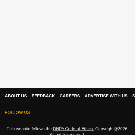
ABOUT US
FEEDBACK
CAREERS
ADVERTISE WITH US
S
FOLLOW US
This website follows the
DNPA Code of Ethics.
Copyright@2026.
All rights reserved.