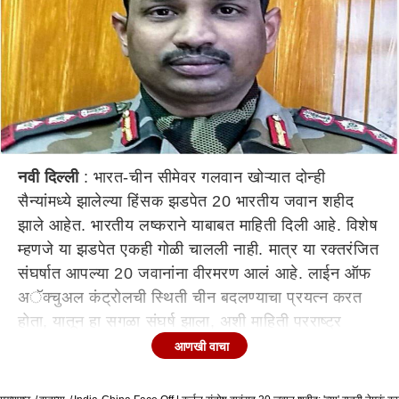
नवी दिल्ली
: भारत-चीन सीमेवर गलवान खोऱ्यात दोन्ही
सैन्यांमध्ये झालेल्या हिंसक झडपेत 20 भारतीय जवान शहीद
झाले आहेत. भारतीय लष्कराने याबाबत माहिती दिली आहे. विशेष
म्हणजे या झडपेत एकही गोळी चालली नाही. मात्र या रक्तरंजित
संघर्षात आपल्या 20 जवानांना वीरमरण आलं आहे. लाईन ऑफ
अॅक्चुअल कंट्रोलची स्थिती चीन बदलण्याचा प्रयत्न करत
होता, यातून हा सगळा संघर्ष झाला, अशी माहिती परराष्ट्र
मंत्रालयाने दिली.
आणखी वाचा
सोमवारी (15 जून) रात्री नेमकं काय घडलं?