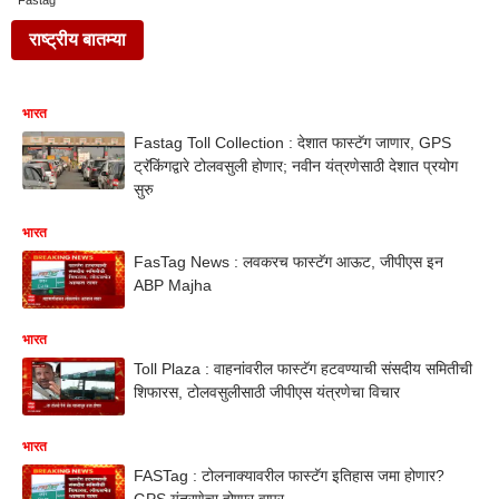
Fastag
राष्ट्रीय बातम्या
भारत
Fastag Toll Collection : देशात फास्टॅग जाणार, GPS
ट्रॅकिंगद्वारे टोलवसुली होणार; नवीन यंत्रणेसाठी देशात प्रयोग
सुरु
भारत
FasTag News : लवकरच फास्टॅग आऊट, जीपीएस इन
ABP Majha
भारत
Toll Plaza : वाहनांवरील फास्टॅग हटवण्याची संसदीय समितीची
शिफारस, टोलवसुलीसाठी जीपीएस यंत्रणेचा विचार
भारत
FASTag : टोलनाक्यावरील फास्टॅग इतिहास जमा होणार?
GPS यंत्रणेचा होणार वापर