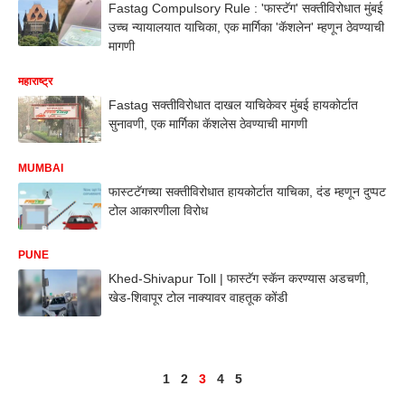
Fastag Compulsory Rule : 'फास्टॅग' सक्तीविरोधात मुंबई
उच्च न्यायालयात याचिका, एक मार्गिका 'कॅशलेन' म्हणून ठेवण्याची
मागणी
महाराष्ट्र
Fastag सक्तीविरोधात दाखल याचिकेवर मुंबई हायकोर्टात
सुनावणी, एक मार्गिका कॅशलेस ठेवण्याची मागणी
MUMBAI
फास्टटॅगच्या सक्तीविरोधात हायकोर्टात याचिका, दंड म्हणून दुप्पट
टोल आकारणीला विरोध
PUNE
Khed-Shivapur Toll | फास्टॅग स्कॅन करण्यास अडचणी,
खेड-शिवापूर टोल नाक्यावर वाहतूक कोंडी
1
2
3
4
5