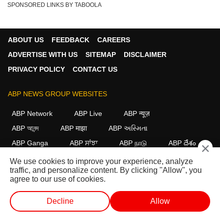
SPONSORED LINKS BY TABOOLA
ABOUT US
FEEDBACK
CAREERS
ADVERTISE WITH US
SITEMAP
DISCLAIMER
PRIVACY POLICY
CONTACT US
ABP NEWS GROUP WEBSITES
ABP Network
ABP Live
ABP न्यूज़
ABP আনন্দ
ABP माझा
ABP અસ્મિતા
ABP Ganga
ABP ਸਾਂਝਾ
ABP நாடு
ABP దేశం
×
We use cookies to improve your experience, analyze
FOLLOW US
traffic, and personalize content. By clicking "Allow", you
agree to our use of cookies.
Decline
Allow
This website follows the
DNPA Code of Ethics.
Copyright@2026.
All rights reserved.
लाईव्ह टीव्ही
शॉर्ट व्हिडीओ
व्हिडीओ
पॉडकास्ट