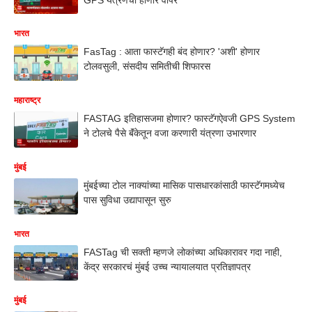
भारत
FasTag : आता फास्टॅगही बंद होणार? 'अशी' होणार
टोलवसुली, संसदीय समितीची शिफारस
महाराष्ट्र
FASTAG इतिहासजमा होणार? फास्टॅगऐवजी GPS System
ने टोलचे पैसे बॅंकेतून वजा करणारी यंत्रणा उभारणार
मुंबई
मुंबईच्या टोल नाक्यांच्या मासिक पासधारकांसाठी फास्टॅगमध्येच
पास सुविधा उद्यापासून सुरु
भारत
FASTag ची सक्ती म्हणजे लोकांच्या अधिकारावर गदा नाही,
केंद्र सरकारचं मुंबई उच्च न्यायालयात प्रतिज्ञापत्र
मुंबई