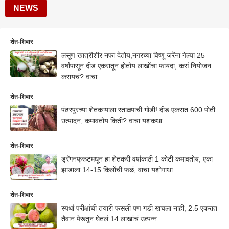
NEWS
शेत-शिवार
लसूण खात्रीशीर नफा देतोय,नगरच्या विष्णू जरेंना गेल्या 25
वर्षापासून दीड एकरातून होतोय लाखोंचा फायदा, कसं नियोजन
करायचं? वाचा
शेत-शिवार
पंढरपुरच्या शेतकऱ्याला रताळ्याची गोडी! दीड एकरात 600 पोती
उत्पादन, कमावतोय किती? वाचा यशकथा
शेत-शिवार
ड्रॅगनफ्रूटमधून हा शेतकरी वर्षाकाठी 1 कोटी कमावतोय, एका
झाडाला 14-15 किलाेंची फळं, वाचा यशोगाथा
शेत-शिवार
स्पर्धा परीक्षांची तयारी फसली पण गडी खचला नाही, 2.5 एकरात
तैवान पेरूतून घेतलं 14 लाखांचं उत्पन्न