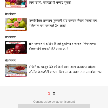
लाख रुपये, वापरली ही भन्नाट युक्ती
शेत-शिवार
उच्चशिक्षित तरुणानं फुलवली दीड एकरात तैवान पेरूची बाग,
पहिल्याच वर्षी कमावले 24 लाख!
शेत-शिवार
तीन एकरातलं डाळिंब विकलं दुबईच्या बाजारात, निमगावच्या
शेतकऱ्यांनं कमावले 52 लाख रुपये!
शेत-शिवार
इंजिनिअर म्हणून 30 वर्षे केलं काम, आता घरातल्या छोट्या
खोलीत केशरशेती करून महिन्याला कमवतात 3.5 लाखांचा नफा
1
2
Continues below advertisement