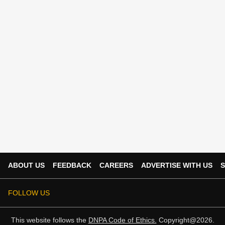
ABOUT US
FEEDBACK
CAREERS
ADVERTISE WITH US
S
FOLLOW US
This website follows the
DNPA Code of Ethics.
Copyright@2026.