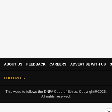
ABOUT US
FEEDBACK
CAREERS
ADVERTISE WITH US
S
FOLLOW US
This website follows the
DNPA Code of Ethics.
Copyright@2026.
All rights reserved.