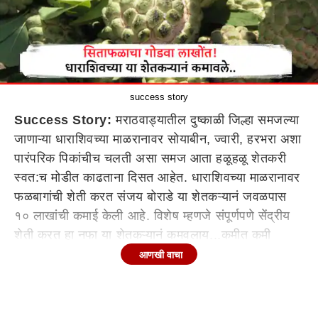
success story
Success Story:
मराठवाड्यातील दुष्काळी जिल्हा समजल्या
जाणाऱ्या धाराशिवच्या माळरानावर सोयाबीन, ज्वारी, हरभरा अशा
पारंपरिक पिकांचीच चलती असा समज आता हळूहळू शेतकरी
स्वत:च मोडीत काढताना दिसत आहेत. धाराशिवच्या माळरानावर
फळबागांची शेती करत संजय बोराडे या शेतकऱ्यानं जवळपास
१० लाखांची कमाई केली आहे. विशेष म्हणजे संपूर्णपणे सेंद्रीय
शेती करत हा नफा या शेतकऱ्यानं कमवलाय...कमीत कमी
खर्चात फळबागांमधून उत्पन्न काढणं तसं जिकीरीचं काम. पण
आणखी वाचा
सहा एकरात सिताफळाची जैविक शेती हा शेतकरी करतो.
पारंपरिक शेतीला फाटा
धाराशिव जिल्ह्यातील पाथरूड गावातील शेतकरी संजय बोराडे