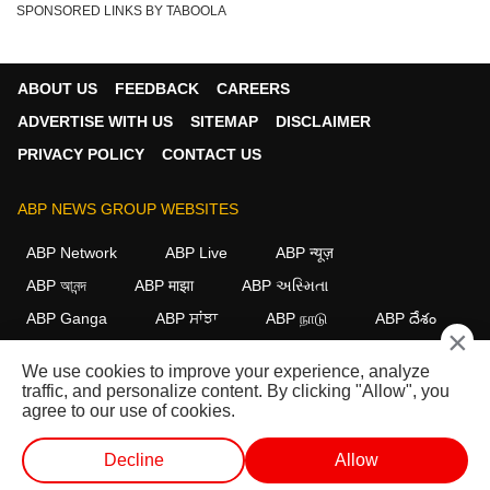
SPONSORED LINKS BY TABOOLA
ABOUT US
FEEDBACK
CAREERS
ADVERTISE WITH US
SITEMAP
DISCLAIMER
PRIVACY POLICY
CONTACT US
ABP NEWS GROUP WEBSITES
ABP Network
ABP Live
ABP न्यूज़
ABP আনন্দ
ABP माझा
ABP અસ્મિતા
ABP Ganga
ABP ਸਾਂਝਾ
ABP நாடு
ABP దేశం
×
FOLLOW US
We use cookies to improve your experience, analyze
traffic, and personalize content. By clicking "Allow", you
agree to our use of cookies.
This website follows the
DNPA Code of Ethics.
Copyright@2026.
Decline
Allow
All rights reserved.