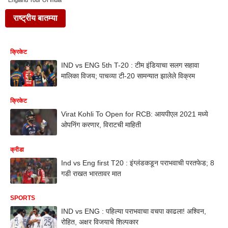
England Tour Of India
राष्ट्रीय बातम्या
क्रिकेट
IND vs ENG 5th T-20 : टीम इंडियाचा सलग सहावा
मालिका विजय; पाचव्या टी-20 सामन्यात झालेले विक्रम
क्रिकेट
Virat Kohli To Open for RCB: आयपीएल 2021 मध्ये
ओपनिंग करणार, विराटची माहिती
क्रीडा
Ind vs Eng first T20 : इंग्लंडकडून पराभवाची परतफेड; 8
गडी राखत भारतावर मात
SPORTS
IND vs ENG : पहिल्या पराभवाचा वचपा काढला! अश्विन,
रोहित, अक्षर विजयाचे शिल्पकार