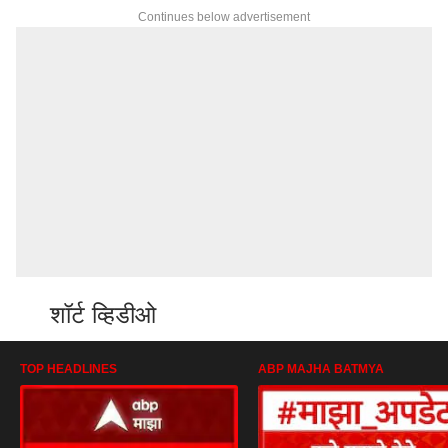
Continues below advertisement
शॉर्ट व्हिडीओ
TOP HEADLINES
ABP MAJHA BATMYA