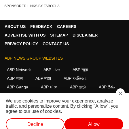
SPONSORED LINKS BY TABOOLA
ABOUT US
FEEDBACK
CAREERS
ADVERTISE WITH US
SITEMAP
DISCLAIMER
PRIVACY POLICY
CONTACT US
ABP NEWS GROUP WEBSITES
ABP Network
ABP Live
ABP न्यूज़
ABP আনন্দ
ABP माझा
ABP અસ્મિતા
ABP Ganga
ABP ਸਾਂਝਾ
ABP நாடு
ABP దేశం
×
FOLLOW US
We use cookies to improve your experience, analyze
traffic, and personalize content. By clicking "Allow", you
agree to our use of cookies.
This website follows the
DNPA Code of Ethics.
Copyright@2026.
Decline
Allow
All rights reserved.