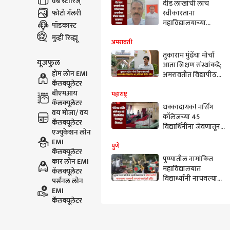
वेब स्टोरिज्
दीड लाखांची लाच
फोटो गॅलरी
स्वीकारताना
महाविद्यालयाच्या
पॉडकास्ट
प्राचार्यांनाच पकडलं,
मुव्ही रिव्ह्यू
जालन्यात खळबळ, पाच
अमरावती
जण ACB च्या जाळ्यात
तुकाराम मुंढेंचा मोर्चा
यूजफुल
आता शिक्षण संस्थांकडे;
होम लोन EMI
अमरावतीत विद्यापीठ
कॅलक्यूलेटर
अन् इंजिनिअरींग
बीएमआय
कॉलेजचे कँटीन सील
महाराष्ट्र
कॅलक्यूलेटर
धक्कादायक! नर्सिंग
वय मोजा/ वय
कॉलेजच्या 45
कॅलक्यूलेटर
विद्यार्थिनींना जेवणातून
एज्युकेशन लोन
विषबाधा, गोंदियाच्या
EMI
शासकीय वैद्यकीय
पुणे
कॅलक्यूलेटर
महाविद्यालयात उपचार
पुण्यातील नामांकित
कार लोन EMI
सुरु
महाविद्यालयात
कॅलक्यूलेटर
विद्यार्थ्यांनी नाचवल्या
पर्सनल लोन
तलवारी अन् बांगलादेशी
EMI
झेंडे! भाजप युवा
कॅलक्यूलेटर
मोर्चाकडून
कार्यक्रमावरती घेतला
आक्षेप