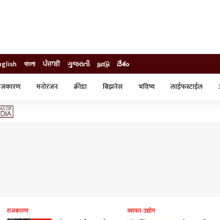
nglish
বাংলা
ਪੰਜਾਬੀ
ગુજરાતી
நாடு
దేశం
ाजकारण
मनोरंजन
क्रीडा
बिझनेस
भविष्य
लाईफस्टाईल
स्टाईल
क्राईम
व्यापार-उद्योग
ट्रेडिंग
ऑटो
राजकारण
व्यापार-उद्योग