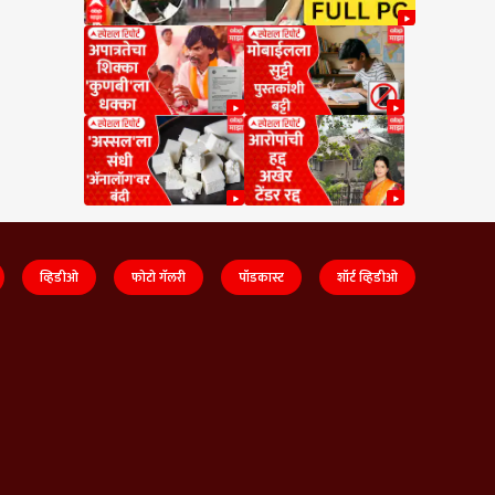
व्हिडीओ
फोटो गॅलरी
पॉडकास्ट
शॉर्ट व्हिडीओ