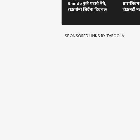
सरका
Shinde कुत्रे गटाचे नेते,
धाराशिवमध्य
आमच्याबद्दल
आक्षे
राजक
राऊतांनी शिंदेंना डिवचलं
होऊनही नद
तासा
SPONSORED LINKS BY TABOOLA
मुलां
तरीह
LOGIN
पेले
आल्या
विच
मोहन
म्हण
भाष्य