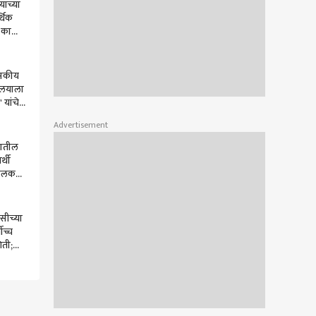
लयाच्या
्थिक
य का
ासकीय
यालयाला
यांचे
य
Advertisement
यातील
र्थी
पालक
रा
सीच्या
ोच्च
िती;
प,