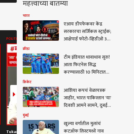
महत्त्वाच्या बातम्या
भारत
एआय डीपफेकवर केंद्र
सरकारचा सर्जिकल स्ट्राईक;
आक्षेपार्ह फोटो-व्हिडीओ 3
POLITICS
POLITICS
ABP MAJHA B
तासांत हटवावे लागणार
क्रीडा
टीम इंडियात धावाधाव सुरु!
आता फिटनेस सिद्ध
करण्यासाठी 10 मिनिटात
किती किमी पळावं लागणार?
क्रिकेट
1200 मीटर किती मिनिटात
आशिया कपचं वेळापत्रक
पूर्ण करावी लागणार? हा
जाहीर, भारत पाकिस्तान 'या'
सुद्धा नियम ठरला
दिवशी आमने सामने, दुबईत
स्पर्धा रंगणार
मुंबई
खुल्या वर्गातील मुलांचं
ा वर्गातील मुलांचं
कटऑफ लिस्टमध्ये नाव
Tukaram Mundhe On
Amal Mahadik at D Y
Pune Nashi