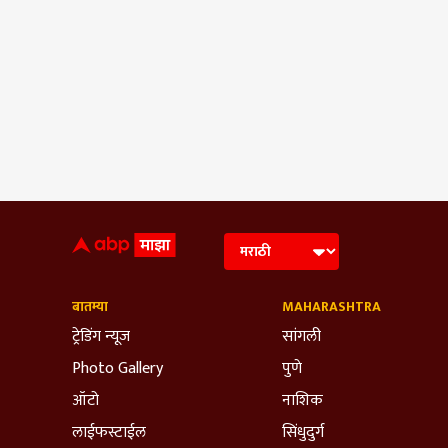
बातम्या
MAHARASHTRA
ट्रेडिंग न्यूज
सांगली
Photo Gallery
पुणे
ऑटो
नाशिक
लाईफस्टाईल
सिंधुदुर्ग