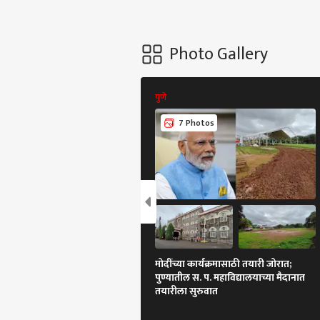
Photo Gallery
पुणे
7 Photos
मोदींच्या कार्यक्रमासाठी तयारी जोरात;
पुण्यातील स. प. महाविद्यालयाच्या मैदानात
तयारीला सुरुवात