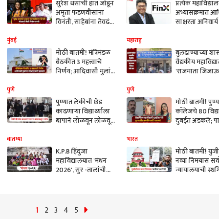
सुरेश धसांची हात जोडून
प्रत्येक महाविद्या
अमृता फडणवीसांना
अभ्यासक्रमात आर
विनंती, साहेबांना तेवढं
साक्षरता अनिवार्
सांगा; बीडसाठी केली
असावी?
विशेष मागणी
मुंबई
महाराष्ट्र
मोठी बातमी! मंत्रिमंडळ
बुलढाण्याच्या श
बैठकीत 3 महत्त्वाचे
वैद्यकीय महाविद्
निर्णय; आदिवासी मुलांचे
'राजमाता जिजाऊ' 
शिक्षण, धाराशिव अन्
नाव, शासन निर्ण
सोलापूरसाठी विशेष
निर्गमित
पुणे
पुणे
मंजुरी
पुण्यात लेकीची छेड
मोठी बातमी! पुण्
काढणाऱ्या विद्यार्थ्याला
कॉलेजचे 80 विद्या
बापाने लोळवून लोळवून
दुबईत अडकले; 
मारलं, हुल्लडबाजाला
चिंतेत, शैक्षणिक
बेदम चोप
सहलीनिमित्तच दौ
बातम्या
भारत
K.P.B हिंदुजा
मोठी बातमी! युजी
महाविद्यालयात 'मंथन
नव्या निमयास सर्व
2026', सुर -तालांची
न्यायालयाची स्थग
रंगणार रंगतदार मेजवानी
विद्यार्थ्यांमधील
भेदभावाच्या आरो
न्यायाधीश बोलले
1
2
3
4
5