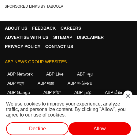
SPONSORED LINKS BY TABOOLA
ABOUT US
FEEDBACK
CAREERS
ADVERTISE WITH US
SITEMAP
DISCLAIMER
PRIVACY POLICY
CONTACT US
ABP NEWS GROUP WEBSITES
ABP Network
ABP Live
ABP न्यूज़
ABP আনন্দ
ABP माझा
ABP અસ્મિતા
ABP Ganga
ABP ਸਾਂਝਾ
ABP நாடு
ABP దేశం
×
We use cookies to improve your experience, analyze
FOLLOW US
traffic, and personalize content. By clicking "Allow", you
agree to our use of cookies.
Decline
Allow
This website follows the
DNPA Code of Ethics.
Copyright@2026.
All rights reserved.