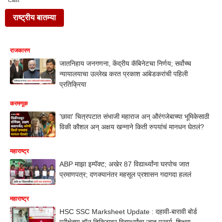
Cast
राष्ट्रीय बातम्या
राजकारण
जातनिहाय जनगणना, केंद्रीय कॅबिनेटचा निर्णय; सर्वोच्च
न्यायालयाचा उल्लेख करत प्रकाश आंबेडकरांची पहिली
प्रतिक्रिया
करमणूक
'छावा' चित्रपटात संभाजी महाराज अन् औरंगजेबाच्या भूमिकेसाठी
विकी कौशल अन् अक्षय खन्नाने किती रुपयांचं मानधन घेतलं?
महाराष्ट्र
ABP माझा इम्पॅक्ट; अखेर 87 विद्यार्थ्यांना घरपोच जात
प्रमाणपत्र; दणक्यानंतर महसूल प्रशासन गदागदा हललं
महाराष्ट्र
HSC SSC Marksheet Update : दहावी-बारावी बोर्ड
परीक्षेच्या हॉल तिकिटावर विद्यार्थ्यांचा जात प्रवर्ग, शिक्षण