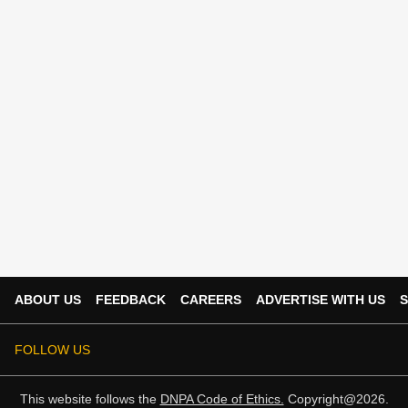
ABOUT US
FEEDBACK
CAREERS
ADVERTISE WITH US
S
FOLLOW US
This website follows the
DNPA Code of Ethics.
Copyright@2026.