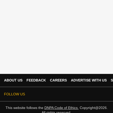
ABOUT US
FEEDBACK
CAREERS
ADVERTISE WITH US
S
FOLLOW US
This website follows the
DNPA Code of Ethics.
Copyright@2026.
All rights reserved.