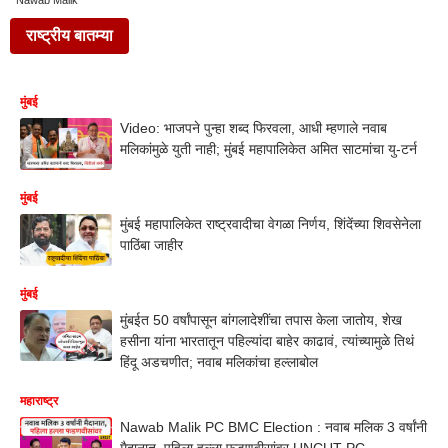
Nawab Malik
राष्ट्रीय बातम्या
मुंबई
Video: भाजपने पुन्हा शब्द फिरवला, आधी म्हणाले नवाब
मलिकांमुळे युती नाही; मुंबई महापालिकेत अमित साटमांचा यु-टर्न
मुंबई
मुंबई महापालिकेत राष्ट्रवादीचा वेगळा निर्णय, शिंदेंच्या शिवसेनेला
पाठिंबा जाहीर
मुंबई
मुंबईत 50 वर्षांपासून बांगलादेशींचा तपास केला जातोय, शेख
हसीना यांना भारतातून पहिल्यांदा बाहेर काढावं, त्यांच्यामुळे तिथं
हिंदू अडचणीत; नवाब मलिकांचा हल्लाबोल
महाराष्ट्र
Nawab Malik PC BMC Election : नवाब मलिक 3 वर्षांनी
मैदानात, पहिला हल्ला फडणवीसांवर UNCUT PC