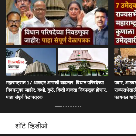
महाराष्ट्रात 17 आमदार आणखी वाढणार; विधान परिषदेच्या
पवार, आठवले
निवडणुका जाहीर, कधी, कुठे, किती वाजता निवडणूक होणार,
राज्यसभेसाठी
पाहा संपूर्ण वेळापत्रक
फायनल याद
शॉर्ट व्हिडीओ