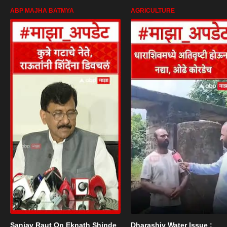
ABP MAJHA BATMYA
AGRICULTURE
Sanjay Raut On Eknath Shinde
Dharashiv Water Issue :