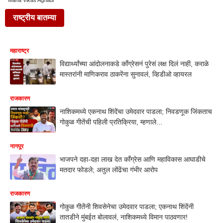
Maha Vikas Aghadi
राष्ट्रीय बातम्या
महाराष्ट्र
विद्यार्थ्यांच्या आंदोलनाकडे काँग्रेसनं पुरेसं लक्ष दिलं नाही, कराळे
मास्तरांनी माणिकराव ठाकरेंना सुनावलं, व्हिडीओ व्हायरल
राजकारण
नाशिकमध्ये एकनाथ शिंदेंचा उमेदवार पाडला; निवडणूक जिंकताच
गोकुळ गीतेंची पहिली प्रतिक्रिया, म्हणाले...
नागपूर
भाजपने दहा-दहा लाख देत काँग्रेस आणि महाविकास आघाडीचे
मतदार फोडले; अतुल लोंढेंचा गंभीर आरोप
राजकारण
गोकुळ गीतेंनी शिवसेनेचा उमेदवार पाडला; एकनाथ शिंदेंनी
तातडीने मुंबईत बोलावलं, नाशिकमध्ये विमान पाठवणार!