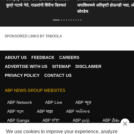
कुत्रे गटाचे नेते, राऊतांनी शिंदेंना डिवचलं
धाराशिवमध्ये अतिवृष्टी होऊनही नद्या, ओ
कोरडेच
SPONSORED LINKS BY TABOOLA
ABOUT US
FEEDBACK
CAREERS
ADVERTISE WITH US
SITEMAP
DISCLAIMER
PRIVACY POLICY
CONTACT US
ABP NEWS GROUP WEBSITES
ABP Network
ABP Live
ABP न्यूज़
ABP আনন্দ
ABP माझा
ABP અસ્મિતા
ABP Ganga
ABP ਸਾਂਝਾ
ABP நாடு
ABP దేశం
×
We use cookies to improve your experience, analyze
FOLLOW US