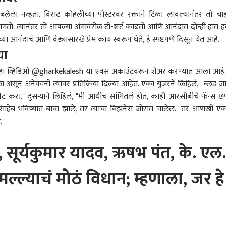
लेला नव्हता. विराट कोहलीच्या पोस्टरवर रक्ताने टिळा लावल्यानंतर तो चा
तो. त्यानंतर तो आपल्या अंगावरील टी-शर्ट काढतो आणि आनंदात दोन्ही हात ह
्या आनंदाचं आणि वेड्यासारखे प्रेम काय स्वरूप घेते, हे स्पष्टपणे दिसून येत आहे.
या
ेस ठरवणार विद्यार्थ्यांनी
मुंबई-पुणे मिसिंग लिंकवर
नाशिकच्या कुंभमेळ्यासाठी
370 
्या कॉलेजमध्ये जायचं?
धडकी भरवणारा भीषण
गुजरातचे कंत्राटदार आणले,
वादा
हा व्हिडिओ @gharkekalesh या एक्स अकाउंटवरून शेअर करण्यात आला आहे.
ुठची शिक्षण पद्धत?
्र
अपघात, कार टेम्पोला
क्राईम
प्रत्येकाला फक्त आपापल्या
क्राईम
होऊ
राज
 असून अनेकांनी त्यावर प्रतिक्रिया दिल्या आहेत. एका युजरने लिहिलं, "ब्लड जा
समध्ये आठ-आठ तास
धडकली, एकाचा मृत्यू, पाहा
कमिशनशी देणंघेणं; राज
करत 
ानंतर कॉलेजमध्ये अटेंडन्स
भयंकर VIDEO
ठाकरेंची टीका
ट करा." दुसऱ्याने लिहिलं, "मी आधीच सांगितलं होतं, काही आरसीबीचे फॅन्स छ
 लागतो? राज
साहेब भविष्यात बाबा झाले, तर त्यांचा बिझनेस जोरात चालेल." तर आणखी एक
ेंकडून शिक्षणातील
."
याची चिरफाड
करांसाठी महत्त्वाची
भंडारा हादरलं! अवघ्या तीन
नागपूरमध्ये मुलीसोबत नको ते
सुप्
, सूर्यकुमार यादव, ऋषभ पंत, के. एल.
ी! छत्रपती शिवाजी
वर्षांच्या चिमुकलीवर
केलं, पोलिसांना खोलीत
पक्ष
ाज टर्मिनसच्या फलाट
सार्वजनिक शौचालयात
उत्साहवर्धक गोळ्या, पट्टा अन्
वळण
ांक 16 वरील ट्रॅफिक आणि
अत्याचार; संतप्त
हातमोजे सापडले,
आंद
्ल्याचं मोठं विधान; म्हणाला, जर हे
 ब्लॉकला पुन्हा मुदतवाढ;
नागरिकांकडून नराधमाला
पोलिसांसमोर आरोपीचा माज
एकना
क्सप्रेस गाड्यांवर होणार
चोप, शहरात आज कडकडीत
कायम
मोदी
णाम
बंद