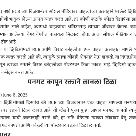
) मध्ये RCB च्या विजयानंतर सोशल मीडियावर चाहत्यांच्या उत्साहाने भरलेले व्हि
. कोणी भावुक होऊन आनंद व्यक्त करत आहे, तर कोणी फटाके फोडत वेडापिसा झ
मोर आले आहेत, ज्यामध्ये चाहत्यांचा अतिउत्साह त्यांच्या जीवावर बेतला. अ
ेडदरम्यान झालेल्या चेंगराचेंगरीत पाहायला मिळाला होता. आता सोशल मीडियावर
 होत आहे.
या या व्हिडिओमध्ये RCB आणि विराट कोहलीचा एक चाहता उत्साहात आपले 
व्यक्त करतो आहे की, त्यामुळे त्याचा जीवही धोक्यात येऊ शकतो. या व्हिडिओमध
 त्याच्या रक्ताने विराट कोहलीच्या पोस्टरवर टिळा लावत आहे. व्हिडिओ व्हा
या कमेंट्स करत आहेत.
मनगट कापून रक्ताने लावला टिळा
h)
June 6, 2025
 कॉर्नर
ा व्हिडिओमध्ये दिसतंय की RCB च्या विजयानंतर एक चाहता आपल्या मनगट
रवर रक्ताने टिळा लावत आहे. तो ब्लेडने पुन्हा पुन्हा आपलं मनगट कापतो त्याम
 त्याला याची कल्पनाही नसते की, हा अति वेडेपणा त्याच्या जीवावर बेतू शक
 आर्टिकल
टॉप रील्स
मनगट कापतो आणि कोहलीच्या पोस्टरवर रक्ताने टिळा लावतो.
नावर
ारण
पुणे
राजकारण
करम