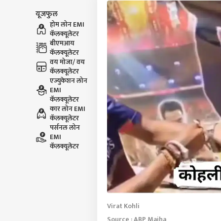
यूजफुल
होम लोन EMI
कॅलक्यूलेटर
बीएमआय
कॅलक्यूलेटर
वय मोजा/ वय
कॅलक्यूलेटर
एज्युकेशन लोन
EMI
कॅलक्यूलेटर
कार लोन EMI
कॅलक्यूलेटर
पर्सनल लोन
EMI
कॅलक्यूलेटर
Virat Kohli
Source : ABP Majha