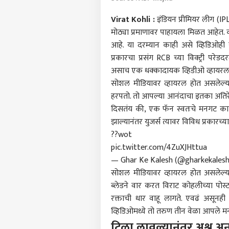
Virat Kohli :
इंडियन प्रीमियर लीग (IPL
मोठ्या प्रमाणावर पाहायला मिळत आहेत
आहे. या दरम्यान काही असे व्हिडिओही स
प्रकारचा प्रसंग RCB च्या विक्ट्री पर
असाच एक धक्कादायक व्हिडीओ व्हायरल
सोशल मीडियावर व्हायरल होत असलेल्
हरपतो. तो आपल्या आनंदाचा इतका अतिरेक 
दिसतंय की, एक फॅन स्वतःचे मनगट कापून
झाल्यानंतर युजर्स त्यावर विविध प्रकारच्
??wot
pic.twitter.com/4ZuXJHttua
— Ghar Ke Kalesh (@gharkekales
पर्सनल
सोशल मीडियावर व्हायरल होत असलेल्य
ब्लेडने वार करत विराट कोहलीच्या पोस्ट
रक्ताची धार वाहू लागते. एवढं असूनही
टॉप
हॅलो गेस्ट
व्हिडिओमध्ये तो तरुण तीन वेळा आपले 
टिळा लावल्यानंतर अश्रू अ
राजक