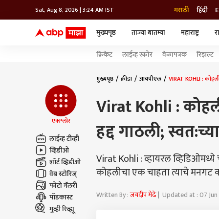
मराठी
हिंदी
E
Sat, Aug 8, 2026 | 3:24 AM IST
मुख्यपृष्ठ
ताज्या बातम्या
महाराष्ट्र
र
बातम्या
जॅाब माझा
लाईफ
क्रिकेट
लाईव्ह स्कोर
वेळापत्रक
रिझल्ट
भारत
महाराष्ट्र
टेक-गॅजेट
मुंबई
ऑटो
टेलिव्हिजन
विश्व
विश्व
मुख्यपृष्ठ
क्रीडा
आयपीएल
VIRAT KOHLI : कोहलीच्य
कोल्हापूर
Virat Kohli : कोहल
पुणे
नवी मुंबई
अमरावती
एक्स्प्लोर
हद्द गाठली; स्वत:च्य
अहमदनगर
लाईव्ह टीव्ही
अकोला
व्हिडीओ
Virat Kohli : व्हायरल व्हिडिओमध्ये 
शॉर्ट व्हिडीओ
कोहलीचा एक चाहता त्याचे मनगट का
वेब स्टोरिज्
फोटो गॅलरी
Written By :
जयदीप मेढे
| Updated at : 07 Jun
पॉडकास्ट
मुव्ही रिव्ह्यू