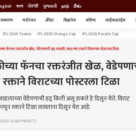
nglish
বাংলা
ਪੰਜਾਬੀ
ગુજરાતી
நாடு
దేశం
ाजकारण
मनोरंजन
क्रीडा
बिझनेस
भविष्य
लाईफस्टाईल
स्टाईल
क्राईम
व्यापार-उद्योग
IPL 2026 Teams
IPL 2026 Orange Cap
IPL 2026 Purple Cap
ट्रेडिंग
ऑटो
ा फॅनचा रक्तरंजीत खेळ, वेडेपणाची हद्द गाठली; स्वत:च्या रक्ताने विराटच्या पोस्टरला टिळा
ीच्या फॅनचा रक्तरंजीत खेळ, वेडेपणा
ा रक्ताने विराटच्या पोस्टरला टिळा
चाहत्याच्या वेडेपणाची हद्द किती असू शकते हे दिसून येते. विराट
पून रक्ताने टिळा लावताना दिसून येत आहे.
 2025 12:48 PM (IST)