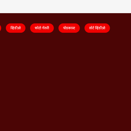
व्हिडीओ
फोटो गॅलरी
पॉडकास्ट
शॉर्ट व्हिडीओ