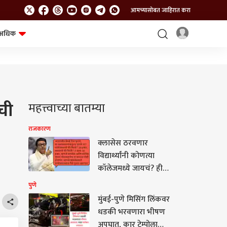
आमच्यासोबत जाहिरात करा
अधिक
शेत-शिवार
भविष्य
ची
महत्त्वाच्या बातम्या
राजकारण
क्लासेस ठरवणार
विद्यार्थ्यांनी कोणत्या
कॉलेजमध्ये जायचं? ही
कुठची शिक्षण पद्धत?
पुणे
क्लासमध्ये आठ-आठ तास
मुंबई-पुणे मिसिंग लिंकवर
गेल्यानंतर कॉलेजमध्ये
धडकी भरवणारा भीषण
अटेंडन्स कसा लागतो? राज
अपघात, कार टेम्पोला