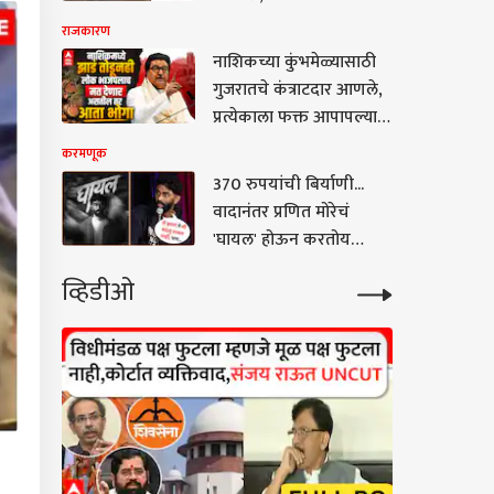
ठाकरेंकडून शिक्षणातील
धडकली, एकाचा मृत्यू, पाहा
राजकारण
धंद्याची चिरफाड
भयंकर VIDEO
नाशिकच्या कुंभमेळ्यासाठी
गुजरातचे कंत्राटदार आणले,
प्रत्येकाला फक्त आपापल्या
कमिशनशी देणंघेणं; राज
करमणूक
ठाकरेंची टीका
370 रुपयांची बिर्याणी...
वादानंतर प्रणित मोरेचं
'घायल' होऊन करतोय
कमबॅक, पोस्ट करत
व्हिडीओ
म्हणाला, 'जे झालं ते...'