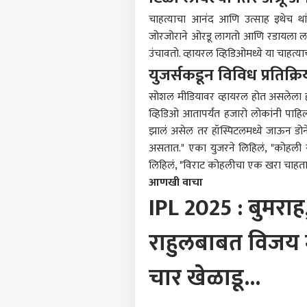
आमच्यासोबत जाहिरात करा
चाहत्याचा आनंद आणि उत्साह इथेच थांब
प्रायव्हसी पॉलिसी
जोरजोराने ओरडू लागतो आणि रडायला लाग
संपर्क साधा
उंचावतो. व्हायरल व्हिडिओमध्ये या चाहत्याच
करिअर
युजर्सकडून विविध प्रतिक्रि
क्लास
फीडबॅक
कोणत
सोशल मीडियावर व्हायरल होत असलेला 
आमच्याबद्दल
ही क
महाराष्ट
व्हिडिओ आतापर्यंत हजारो लोकांनी पाहिला
क्ला
गेल्य
झालं असेल तर हॉस्पिटलमध्ये जाऊन डोने
कसा
असतात." एका युजरने लिहिलं, "कोहली 
ठाकर
लिहिलं, "विराट कोहलीचा एक खरा चाहता
धंद्
आणखी वाचा
मुंबई
IPL 2025 : बुमराह
बातम
LOGIN
महार
क्रम
राहुलबाबत विजय मल
पॉवर
मेल-ए
परि
चार खेळाडू...