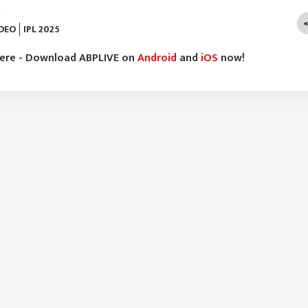
)
IDEO
IPL 2025
here - Download ABPLIVE on
Android
and
iOS
now!