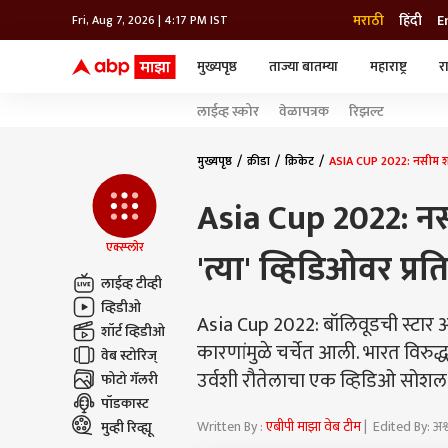
मराठी
हिंदी
E
Fri, Aug 7, 2026 | 4:17 PM IST
मुख्यपृष्ठ
ताज्या बातम्या
महाराष्ट्र
र
बातम्या
जॅाब माझा
लाईफ
लाईव्ह स्कोर
वेळापत्रक
रिझल्ट
भारत
महाराष्ट्र
टेक-गॅजेट
मुंबई
ऑटो
टेलिव्हिजन
विश्व
विश्व
मुख्यपृष्ठ
क्रीडा
क्रिकेट
ASIA CUP 2022: नसीम शाहच्य
कोल्हापूर
Asia Cup 2022: नसी
पुणे
नवी मुंबई
अमरावती
एक्स्प्लोर
'त्या' व्हिडिओवर प्रत
अहमदनगर
लाईव्ह टीव्ही
अकोला
व्हिडीओ
Asia Cup 2022: बॉलिवूडची स्टार अभ
शॉर्ट व्हिडीओ
कारणांमुळे चर्चेत आली. भारत विरुद्
वेब स्टोरिज्
उर्वशी रौतेलाचा एक व्हिडिओ सोश
फोटो गॅलरी
पॉडकास्ट
Written By :
एबीपी माझा वेब टीम
| Edited By: अ
मुव्ही रिव्ह्यू