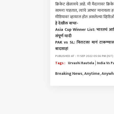
आमच्यासोबत जाहिरात करा
क्रिकेट खेळायचे आहे. मी मैदानावर क्र
प्रायव्हसी पॉलिसी
सामना पाहतात, त्यांचे आभार मानायला
संपर्क साधा
मीडियावर व्हायरल होत असलेल्या व्हिडि
हे देखील वाचा-
करिअर
रत्न
Asia Cup Winner List: भारतचं आशि
फीडबॅक
उपजि
संपूर्ण यादी
आमच्याबद्दल
कांच
राजक
PAK vs SL: विराटला मागं टाकण्य
निलं
कार
बादशाह!
PUBLISHED AT : 11 SEP 2022 05:56 PM (IST)
Tags :
Urvashi Rautela
India Vs P
तर श
Breaking News, Anytime, Anyw
घेऊ 
LOGIN
कसले
वॉरमध
मराठ
अंधार