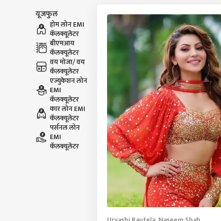
यूजफुल
होम लोन EMI
कॅलक्यूलेटर
बीएमआय
कॅलक्यूलेटर
वय मोजा/ वय
कॅलक्यूलेटर
एज्युकेशन लोन
EMI
कॅलक्यूलेटर
कार लोन EMI
कॅलक्यूलेटर
पर्सनल लोन
EMI
कॅलक्यूलेटर
Urvashi Rautela, Naseem Shah