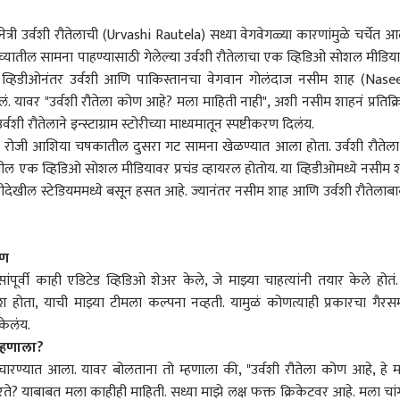
त्री उर्वशी रौतेलाची (Urvashi Rautela) सध्या वेगवेगळ्या कारणांमुळे चर्चेत आ
ांच्यातील सामना पाहण्यासाठी गेलेल्या उर्वशी रौतेलाचा एक व्हिडिओ सोशल मीडिय
 व्हिडीओनंतर उर्वशी आणि पाकिस्तानचा वेगवान गोलंदाज नसीम शाह (Nas
ं. यावर "उर्वशी रौतेला कोण आहे? मला माहिती नाही", अशी नसीम शाहनं प्रतिक्र
शी रौतेलाने इन्स्टाग्राम स्टोरीच्या माध्यमातून स्पष्टीकरण दिलंय.
ंबर रोजी आशिया चषकातील दुसरा गट सामना खेळण्यात आला होता. उर्वशी रौतेला
तील एक व्हिडिओ सोशल मीडियावर प्रचंड व्हायरल होतोय. या व्हिडीओमध्ये नसीम 
ीदेखील स्टेडियममध्ये बसून हसत आहे. ज्यानंतर नसीम शाह आणि उर्वशी रौतेलाब
रण
पूर्वी काही एडिटेड व्हिडिओ शेअर केले, जे माझ्या चाहत्यांनी तयार केले होतं.
 कॉर्नर
श होता, याची माझ्या टीमला कल्पना नव्हती. यामुळं कोणत्याही प्रकारचा गैर
 केलंय.
म्हणाला?
 आर्टिकल
टॉप रील्स
 विचारण्यात आला. यावर बोलताना तो म्हणाला की, "उर्वशी रौतेला कोण आहे, हे 
ते? याबाबत मला काहीही माहिती. सध्या माझे लक्ष फक्त क्रिकेटवर आहे. मला चां
िरी
राजकारण
राजकारण
छत्र