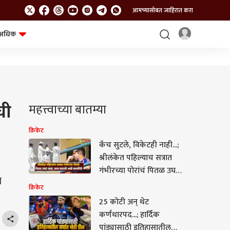
आमच्यासोबत जाहिरात करा
अधिक
शेत-शिवार
भविष्य
ची
महत्त्वाच्या बातम्या
क्रिकेट
कॅच सुटले, विकेटही नाही...;
श्रीलंकेत पहिल्याच सत्रात
गंभीरच्या पोरांचं पितळ उघडं
ा
पडलं, लाज वाटावी अशी
क्रिकेट
कामगिरी
25 कोटी अन् थेट
कर्णधारपद...; हार्दिक
पांड्यासाठी इतिहासातील