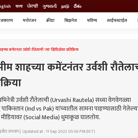
nglish
বাংলা
ਪੰਜਾਬੀ
ગુજરાતી
நாடு
దేశం
ाजकारण
मनोरंजन
क्रीडा
बिझनेस
भविष्य
लाईफस्टाईल
स्टाईल
क्राईम
व्यापार-उद्योग
ट्रेडिंग
ऑटो
ा कमेंटनंतर उर्वशी रौतेलाची 'त्या' व्हिडिओवर प्रतिक्रिया
म शाहच्या कमेंटनंतर उर्वशी रौतेला
िक्रिया
िनेत्री उर्वशी रौतेलाची (Urvashi Rautela) सध्या वेगवेगळ्या
ध पाकिस्तान (Ind vs Pak) यांच्यातील सामना पाहण्यासाठी गेलेल्य
ल मीडियावर (Social Media) धुमाकूळ घालतोय.
श्वजीत जगताप | Updated at : 11 Sep 2022 05:56 PM (IST)