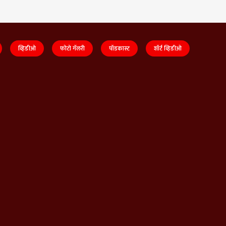
व्हिडीओ
फोटो गॅलरी
पॉडकास्ट
शॉर्ट व्हिडीओ