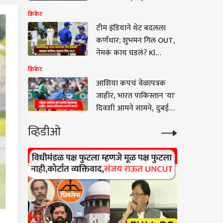
सर्वात मोठी डील, कोणत्या
क्रिकेट
संघाने दिली ऑफर?, सगळेच
टीम इंडियाने थेट बदलला
हैराण
कर्णधार; शुभमन गिल OUT,
नेमकं काय घडलं? Kl
राहुलच्या हाती संघाची धुरा
क्रिकेट
आशिया कपचं वेळापत्रक
जाहीर, भारत पाकिस्तान 'या'
दिवशी आमने सामने, दुबईत
स्पर्धा रंगणार
व्हिडीओ