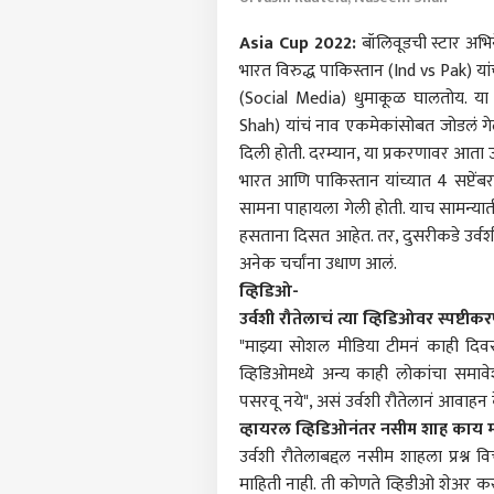
Asia Cup 2022:
बॉलिवूडची स्टार अभिने
भारत विरुद्ध पाकिस्तान (Ind vs Pak) य
(Social Media) धुमाकूळ घालतोय. या
Shah) यांचं नाव एकमेकांसोबत जोडलं गेल
दिली होती. दरम्यान, या प्रकरणावर आता उर्व
भारत आणि पाकिस्तान यांच्यात 4 सप्टे
सामना पाहायला गेली होती. याच सामन्या
हसताना दिसत आहेत. तर, दुसरीकडे उर्वश
अनेक चर्चांना उधाण आलं.
व्हिडिओ-
उर्वशी रौतेलाचं त्या व्हिडिओवर स्पष्टीक
"माझ्या सोशल मीडिया टीमनं काही दिवसां
पर्सनल
व्हिडिओमध्ये अन्य काही लोकांचा समावे
पसरवू नये", असं उर्वशी रौतेलानं आवाहन
व्हायरल व्हिडिओनंतर नसीम शाह काय 
टॉप
हॅलो गेस्ट
उर्वशी रौतेलाबद्दल नसीम शाहला प्रश्न
माहिती नाही. ती कोणते व्हिडीओ शेअर कर
रत्नाग