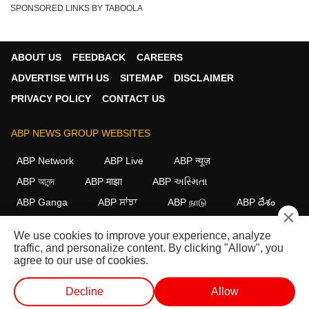
SPONSORED LINKS BY TABOOLA
ABOUT US
FEEDBACK
CAREERS
ADVERTISE WITH US
SITEMAP
DISCLAIMER
PRIVACY POLICY
CONTACT US
ABP NEWS GROUP WEBSITES
ABP Network
ABP Live
ABP न्यूज़
ABP আনন্দ
ABP माझा
ABP અસ્મિતા
ABP Ganga
ABP ਸਾਂਝਾ
ABP நாடு
ABP దేశం
×
FOLLOW US
We use cookies to improve your experience, analyze
traffic, and personalize content. By clicking "Allow", you
agree to our use of cookies.
This website follows the
DNPA Code of Ethics.
Copyright@2026.
Decline
Allow
All rights reserved.