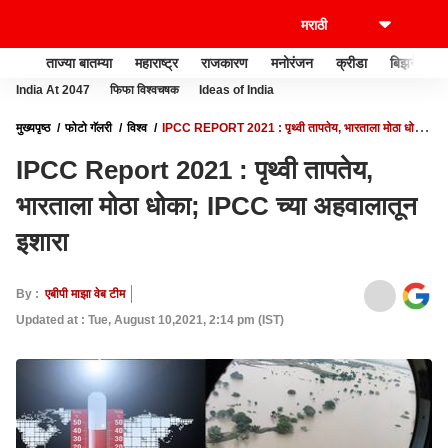
ताज्या बातम्या
महाराष्ट्र
राजकारण
मनोरंजन
क्रीडा
बिझनेस
India At 2047
फिफा विश्वचषक
Ideas of India
मुख्यपृष्ठ
फोटो गॅलरी
विश्व
IPCC REPORT 2021 : पृथ्वी तापतेय, भारताला मोठा धोका;
IPCC च्या अहवालातून इशारा
IPCC Report 2021 : पृथ्वी तापतेय,
भारताला मोठा धोका; IPCC च्या अहवालातून
इशारा
By :
एबीपी माझा वेब टीम
Updated at : Tue, August 10,2021, 2:14 pm (IST)