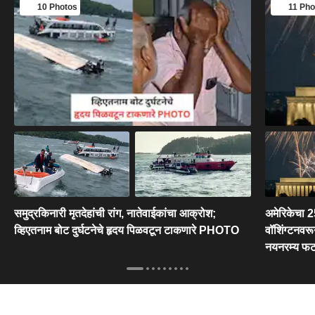
10 Photos
11 Pho
समुद्रकिनारी मृतदेहांची रांग, नातेवाईकांचा आक्रोश;
अमेरिकेचा 250
व्हिएतनाम बोट दुर्घटनेचे हृदय पिळवटून टाकणारे PHOTO
वॉशिंग्टनवरू
नयनरम्य फट