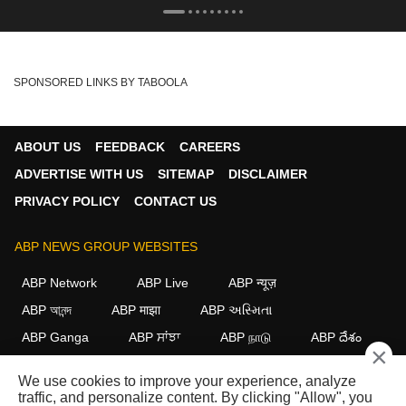
SPONSORED LINKS BY TABOOLA
ABOUT US
FEEDBACK
CAREERS
ADVERTISE WITH US
SITEMAP
DISCLAIMER
PRIVACY POLICY
CONTACT US
ABP NEWS GROUP WEBSITES
ABP Network
ABP Live
ABP न्यूज़
ABP আনন্দ
ABP माझा
ABP અસ્મિતા
ABP Ganga
ABP ਸਾਂਝਾ
ABP நாடு
ABP దేశం
×
FOLLOW US
We use cookies to improve your experience, analyze
traffic, and personalize content. By clicking "Allow", you