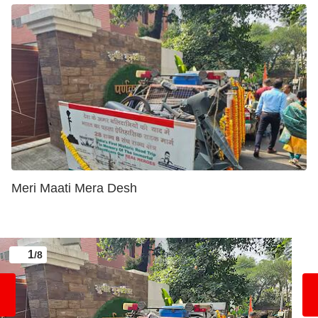
Meri Maati Mera Desh
1
/8