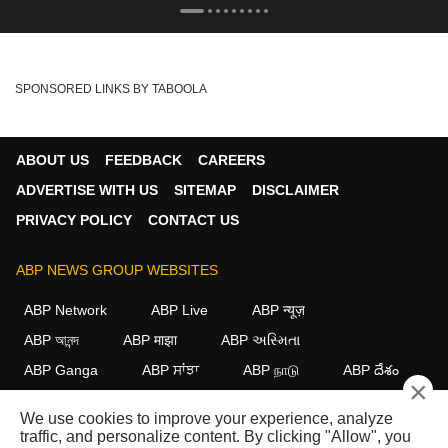
SPONSORED LINKS BY TABOOLA
ABOUT US
FEEDBACK
CAREERS
ADVERTISE WITH US
SITEMAP
DISCLAIMER
PRIVACY POLICY
CONTACT US
ABP NEWS GROUP WEBSITES
ABP Network
ABP Live
ABP न्यूज़
ABP আনন্দ
ABP माझा
ABP અસ્મિતા
ABP Ganga
ABP ਸਾਂਝਾ
ABP நாடு
ABP దేశం
×
FOLLOW US
We use cookies to improve your experience, analyze
traffic, and personalize content. By clicking "Allow", you