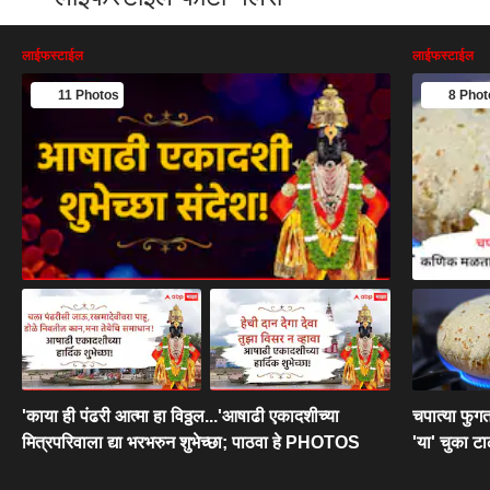
लाईफस्टाईल
लाईफस्टाईल
11 Photos
8 Phot
'काया ही पंढरी आत्मा हा विठ्ठल...'आषाढी एकादशीच्या
चपात्या फु
मित्रपरिवाला द्या भरभरुन शुभेच्छा; पाठवा हे PHOTOS
'या' चुका ट