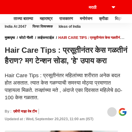
ताज्या बातम्या
महाराष्ट्र
राजकारण
मनोरंजन
क्रीडा
बिझनेस
India At 2047
फिफा विश्वचषक
Ideas of India
मुख्यपृष्ठ
फोटो गॅलरी
लाईफस्टाईल
HAIR CARE TIPS : प्रसूतीनंतर केस गळतीनं
हैराण? मग टेन्शन सोडा, 'हे' उपाय करा
Hair Care Tips : प्रसूतीनंतर केस गळतीनं
हैराण? मग टेन्शन सोडा, 'हे' उपाय करा
Hair Care Tips : प्रसूतीनंतर महिलांच्या शरीरात अनेक बदल
होत असतात. त्यात केस गळण्याची समस्या मोठ्या प्रमाणात
पाहायला मिळते. तज्ज्ञांच्या मते , अंदाजे एका दिवसात महिलेचे 80-
100 केस गळतात.
By :
एबीपी माझा वेब टीम
Updated at : Wed, September 20,2023, 11:00 am (IST)