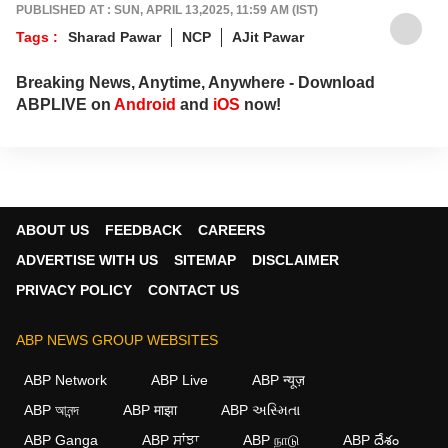
PUBLISHED AT : SUN, APRIL 13,2025, 11:59 AM (IST)
Tags :
Sharad Pawar
NCP
AJit Pawar
Breaking News, Anytime, Anywhere - Download
ABPLIVE on
Android
and
iOS
now!
ABOUT US
FEEDBACK
CAREERS
ADVERTISE WITH US
SITEMAP
DISCLAIMER
PRIVACY POLICY
CONTACT US
ABP NEWS GROUP WEBSITES
ABP Network
ABP Live
ABP न्यूज़
ABP আনন্দ
ABP माझा
ABP અસ્મિતા
ABP Ganga
ABP ਸਾਂਝਾ
ABP நாடு
ABP దేశం