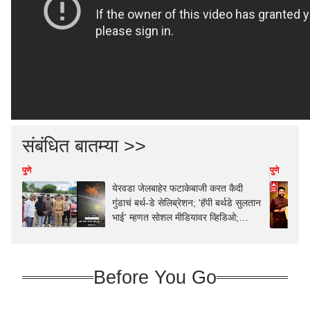
संबंधित बातम्या >>
पुणे
पुणे
येरवडा जेलबाहेर फटाकेबाजी करत कैदी
गुंडाचं बर्थ-डे सेलिब्रेशन; 'हॅपी बर्थडे सुलतान
भाई' म्हणत सोशल मीडियावर व्हिडिओ;
पोलिसांनी खाकीचा हिसका दाखवला अन्...
Before You Go