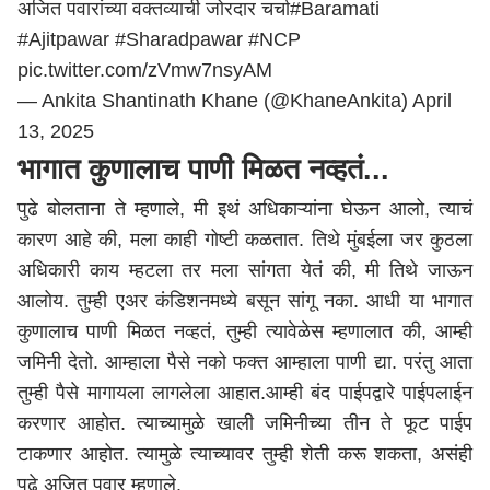
अजित पवारांच्या वक्तव्याची जोरदार चर्चा
#Baramati
#Ajitpawar
#Sharadpawar
#NCP
pic.twitter.com/zVmw7nsyAM
— Ankita Shantinath Khane (@KhaneAnkita)
April
13, 2025
भागात कुणालाच पाणी मिळत नव्हतं...
पुढे बोलताना ते म्हणाले, मी इथं अधिकाऱ्यांना घेऊन आलो, त्याचं
कारण आहे की, मला काही गोष्टी कळतात. तिथे मुंबईला जर कुठला
अधिकारी काय म्हटला तर मला सांगता येतं की, मी तिथे जाऊन
आलोय. तुम्ही एअर कंडिशनमध्ये बसून सांगू नका. आधी या भागात
कुणालाच पाणी मिळत नव्हतं, तुम्ही त्यावेळेस म्हणालात की, आम्ही
जमिनी देतो. आम्हाला पैसे नको फक्त आम्हाला पाणी द्या. परंतु आता
तुम्ही पैसे मागायला लागलेला आहात.आम्ही बंद पाईपद्वारे पाईपलाईन
करणार आहोत. त्याच्यामुळे खाली जमिनीच्या तीन ते फूट पाईप
टाकणार आहोत. त्यामुळे त्याच्यावर तुम्ही शेती करू शकता, असंही
पुढे अजित पवार म्हणाले.