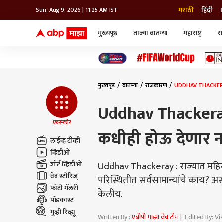
मराठी
हिंदी
Sun, Aug 9, 2026 | 11:25 AM IST
मुख्यपृष्ठ
ताज्या बातम्या
महाराष्ट्र
र
बातम्या
जॅाब माझा
लाईफ
भारत
महाराष्ट्र
टेक-गॅजेट
मुंबई
ऑटो
टेलिव्हिजन
विश्व
विश्व
मुख्यपृष्ठ
बातम्या
राजकारण
UDDHAV THACKERAY : 
कोल्हापूर
पुणे
Uddhav Thackeray : 
नवी मुंबई
अमरावती
एक्स्प्लोर
कधीही होऊ देणार न
अहमदनगर
लाईव्ह टीव्ही
अकोला
व्हिडीओ
Uddhav Thackeray : राज्यात महिला,
शॉर्ट व्हिडीओ
वेब स्टोरिज्
परिस्थितीत सर्वसामान्यांचे काय?
फोटो गॅलरी
केलीय.
पॉडकास्ट
मुव्ही रिव्ह्यू
Written By :
एबीपी माझा वेब टीम
| Edited By: V