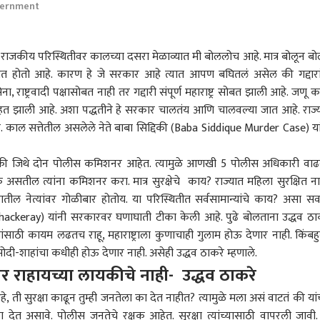
vernment
 राजकीय परिस्थितीवर कालच्या दसरा मेळाव्यात मी बोललोच आहे. मात्र बोलून बो
थित होतो आहे. कारण हे जे सरकार आहे त्यात आपण बघितलं असेल की गद्दारा
, राष्ट्रवादी पक्षासोबत नाही तर गद्दारी संपूर्ण महाराष्ट्र सोबत झाली आहे. जणू क
ी वसाहत झाली आहे. अशा पद्धतीने हे सरकार चालतंय आणि चालवल्या जात आहे. राज्
. काल सत्तेतील असलेले नेते बाबा सिद्दिकी (Baba Siddique Murder Case) या
 जिथे दोन पोलीस कमिशनर आहेत. त्यामुळे आणखी 5 पोलीस अधिकारी वाढ
के असतील त्यांना कमिशनर करा. मात्र सुरक्षेचे काय? राज्यात महिला सुरक्षित ना
पक्षातील नेत्यांवर गोळीबार होतोय. या परिस्थितीत सर्वसामान्यांचे काय? असा स
ackeray) यांनी सरकारवर घणाघाती टीका केली आहे. पुढे बोलताना उद्धव ठा
ांसाठी कायम लढतच राहू, महाराष्ट्राला कुणाचाही गुलाम होऊ देणार नाही. किंबहु
ी मोदी-शाहांचा कधीही होऊ देणार नाही. असेही उद्धव ठाकरे म्हणाले.
पदावर राहायच्या लायकीचे नाही- उद्धव ठाकरे
हे, ती सुरक्षा काढून तुम्ही जनतेला का देत नाहीत? त्यामुळे मला असं वाटतं की यांच
्षा देत असावे. पोलीस जनतेचे रक्षक आहेत. सुरक्षा त्यांच्यासाठी वापरली जावी.