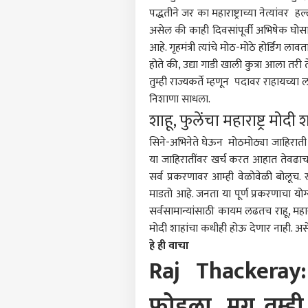
पद्धतीने जर का महाराष्ट्राच्या नेत्यां
असेल की काही दिवसांपूर्वी अभिषेक घोसा
पर्सनल
आहे. गृहमंत्री त्यांचे मोठ-मोठे होर्डिंग 
होते की, उद्या गाडी खाली कुत्रा आला तरी 
तुम्ही राज्यकर्ते म्हणून पदावर राहायच्या 
टॉप
हॅलो गेस्ट
निशाणा साधला.
शाहू, फुलेंचा महाराष्ट्र मो
राजक
आमच्यासोबत जाहिरात करा
सिने-अभिनेते घेऊन मोठमोठ्या जाहिराती 
प्रायव्हसी पॉलिसी
या जाहिरातींवर खर्च करत आहात तेवढाच 
संपर्क साधा
सर्व प्रकरणावर आम्ही वेळोवेळी बोलूच. रा
करिअर
माडतो आहे. जनता या पूर्ण प्रकरणाचा योग
तामि
फीडबॅक
सर्वसामान्यांसाठी कायम लढतच राहू, महार
खासद
मोदी शाहांचा कधीही होऊ देणार नाही. असे
आमच्याबद्दल
पुनर
क्रिके
विरो
हे ही वाचा
बोला
Raj Thackeray
आणि
पाठ
फोडला, मग तुम्ह