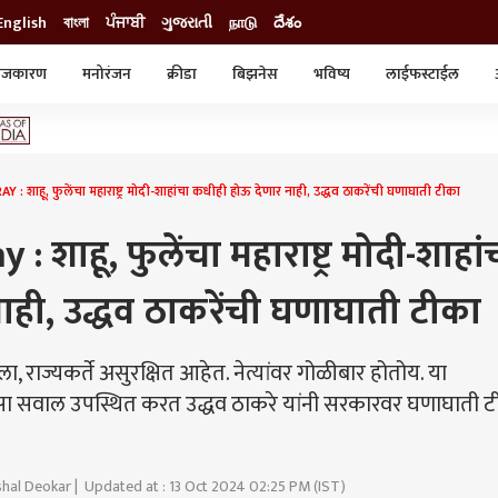
English
বাংলা
ਪੰਜਾਬੀ
ગુજરાતી
நாடு
దేశం
ाजकारण
मनोरंजन
क्रीडा
बिझनेस
भविष्य
लाईफस्टाईल
स्टाईल
क्राईम
व्यापार-उद्योग
ट्रेडिंग
ऑटो
शाहू, फुलेंचा महाराष्ट्र मोदी-शाहांचा कधीही होऊ देणार नाही, उद्धव ठाकरेंची घणाघाती टीका
शाहू, फुलेंचा महाराष्ट्र मोदी-शाहां
ाही, उद्धव ठाकरेंची घणाघाती टीका
 राज्यकर्ते असुरक्षित आहेत. नेत्यांवर गोळीबार होतोय. या
 असा सवाल उपस्थित करत उद्धव ठाकरे यांनी सरकारवर घणाघाती 
ishal Deokar | Updated at : 13 Oct 2024 02:25 PM (IST)