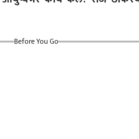
इंडियाचे 13 खेळाडू BCCI
पुण्यातील कंपनीच्या
राजीनामा का दिला? धर्मेंद्र
मला
 रुग्णालयात; VVS
संचालकांनी महिलेला चक्क
प्रधानांनी दोन आठवड्यांनी
खेळ
्मणला तातडीने बोलावले,
पोर्तुगालमधील बिअर शॉपच्या
मौन सोडलं, Gen Z बाबतही
ऑस्ट्
ंकेविरुद्धच्या
मालकाला विकले; अंगावर
मोठं वक्तव्य; म्हणाले...
उपक
केआधी नेमकं काय
काटा आणणारी घटना
खळब
य?
Before You Go