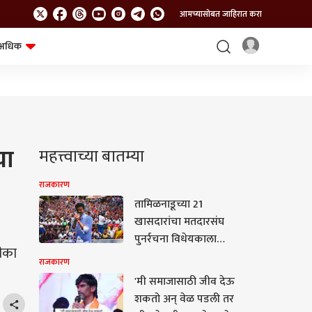
आमच्यासोबत जाहिरात करा
अधिक
शेत-शिवार
भविष्य
चा
महत्त्वाच्या बातम्या
राजकारण
तामिळनाडूच्या 21
खासदारांचा मतदारसंघ
पुनर्रचना विधेयकाला
टीका
कडाडून विरोध! सीएम विजय
राजकारण
यांनी बोलावलेल्या बैठकीला
'मी समाजासाठी जीव देऊ
DMK आणि AIADMK
शकतो अन् वेळ पडली तर
खासदारांनी पाठ फिरवली