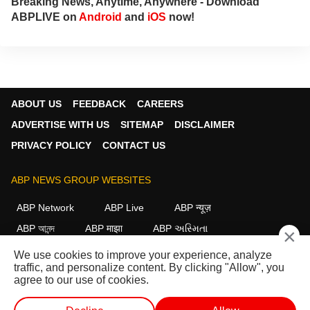
Breaking News, Anytime, Anywhere - Download
ABPLIVE on
Android
and
iOS
now!
ABOUT US
FEEDBACK
CAREERS
ADVERTISE WITH US
SITEMAP
DISCLAIMER
PRIVACY POLICY
CONTACT US
ABP NEWS GROUP WEBSITES
ABP Network
ABP Live
ABP न्यूज़
ABP আনন্দ
ABP माझा
ABP અસ્મિતા
×
ABP Ganga
ABP ਸਾਂਝਾ
ABP நாடு
ABP దేశం
We use cookies to improve your experience, analyze
traffic, and personalize content. By clicking "Allow", you
FOLLOW US
agree to our use of cookies.