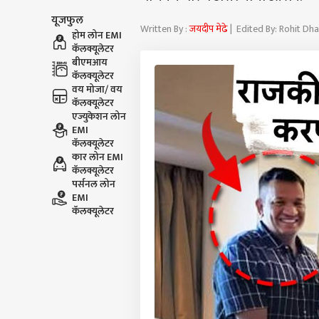
यूजफुल
Written By :
जयदीप मेढे
| Edited By: Rohit Dh
होम लोन EMI
कॅलक्यूलेटर
बीएमआय
कॅलक्यूलेटर
वय मोजा/ वय
कॅलक्यूलेटर
एज्युकेशन लोन
EMI
कॅलक्यूलेटर
कार लोन EMI
कॅलक्यूलेटर
पर्सनल लोन
EMI
कॅलक्यूलेटर