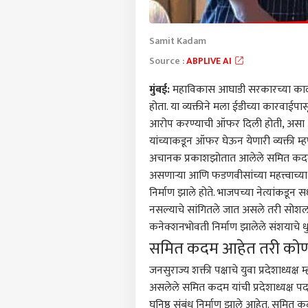
Samit Kadam
Source :
ABPLIVE AI
मुंबई
:
महाविकास आघाडी सरकारच्या काळात 
होता. या व्यक्तीने मला ईडीच्या कारवाई
आरोप करण्याची ऑफर दिली होती, असा आर
यांच्याकडून ऑफर घेऊन येणारी व्यक्ती म्
अचानक प्रकाशझोतात आलेले समित कदम कोण,
असणाऱ्या आणि फडणवीसांच्या महत्त्वाच्या 
निर्माण झाले होते. भाजपच्या नेत्यांकडू
नसल्याचे सांगितले जात असले तरी सोश
कनेक्शनभोवती निर्माण झालेले संशयाचे
पर्सनल
समित कदम आहेत तरी को
जनसुराज्य शक्ती पक्षाचे युवा प्रदेशाध्यक
टॉप
हॅलो गेस्ट
असलेले समित कदम यांची प्रदेशाध्यक्ष पदा
घनिष्ठ संबंध निर्माण झाले आहेत. समित 
भारत