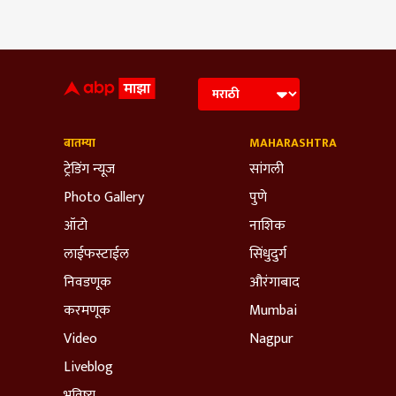
बातम्या
MAHARASHTRA
ट्रेडिंग न्यूज
सांगली
Photo Gallery
पुणे
ऑटो
नाशिक
लाईफस्टाईल
सिंधुदुर्ग
निवडणूक
औरंगाबाद
करमणूक
Mumbai
Video
Nagpur
Liveblog
भविष्य