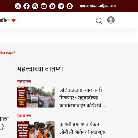
आमच्यासोबत जाहिरात करा
अधिक
शेत-शिवार
भविष्य
 समित कदम?
महत्त्वाच्या बातम्या
राजकारण
अजितदादांना न्याय कधी
मिळणार? राष्ट्रवादीच्या
कार्यालयाबाहेर काँग्रेसचं
आंदोलन, सूरज
राजकारण
 आला
चव्हाणांसोबत बाचाबाची,
कुणबी प्रमाणपत्र घेऊन
 हे
पोलीस घटनास्थळी
ओबीसी जागेवर निवडणूक