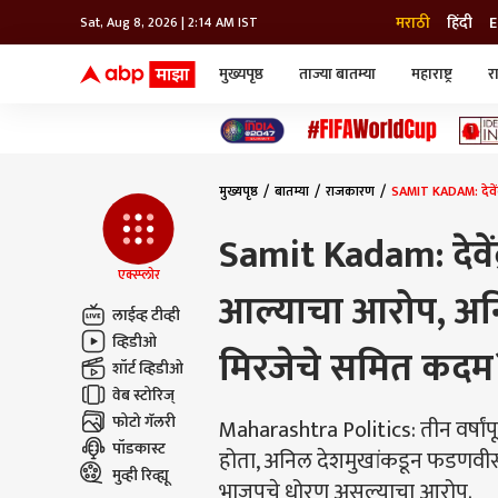
मराठी
हिंदी
E
Sat, Aug 8, 2026 | 2:14 AM IST
मुख्यपृष्ठ
ताज्या बातम्या
महाराष्ट्र
र
बातम्या
जॅाब माझा
लाईफ
भारत
महाराष्ट्र
टेक-गॅजेट
मुंबई
ऑटो
टेलिव्हिजन
विश्व
विश्व
मुख्यपृष्ठ
बातम्या
राजकारण
SAMIT KADAM: देवें
कोल्हापूर
पुणे
Samit Kadam: देव
नवी मुंबई
अमरावती
एक्स्प्लोर
आल्याचा आरोप, अनि
अहमदनगर
लाईव्ह टीव्ही
अकोला
व्हिडीओ
मिरजेचे समित कदम
शॉर्ट व्हिडीओ
वेब स्टोरिज्
फोटो गॅलरी
Maharashtra Politics: तीन वर्षांप
पॉडकास्ट
होता, अनिल देशमुखांकडून फडणवीसां
मुव्ही रिव्ह्यू
भाजपचे धोरण असल्याचा आरोप.