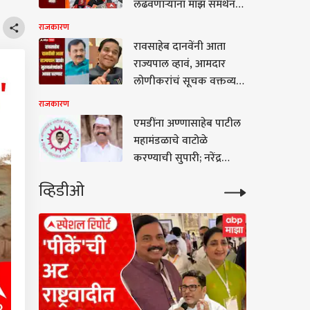
लढवणाऱ्यांना माझं समर्थन
नाही; मनोज जरांगे पाटलांचं
राजकारण
मोठं वक्तव्य
रावसाहेब दानवेंनी आता
राज्यपाल व्हावं, आमदार
लोणीकरांचं सूचक वक्तव्य,
म्हणाले मला परभणीतून
राजकारण
खासदार व्हायचंय
एमडींना अण्णासाहेब पाटील
महामंडळाचे वाटोळे
करण्याची सुपारी; नरेंद्र
पाटील यांचा गंभीर आरोप,
व्हिडीओ
अध्यक्षपद सोडण्याचे संकेत