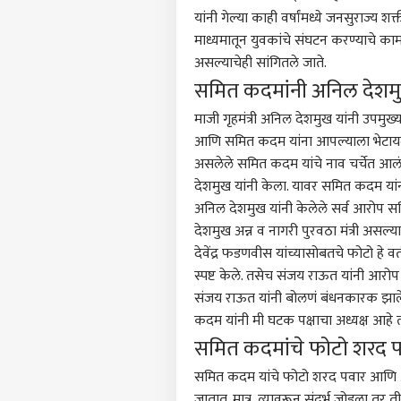
आमच्यासोबत जाहिरात करा
यांनी गेल्या काही वर्षांमध्ये जनसुराज्य शक्
प्रायव्हसी पॉलिसी
माध्यमातून युवकांचे संघटन करण्याचे काम 
संपर्क साधा
असल्याचेही सांगितले जाते.
समित कदमांनी अनिल देशमु
करिअर
चीनला
फीडबॅक
माजी गृहमंत्री अनिल देशमुख यांनी उपमु
अरुण
आमच्याबद्दल
ठिका
राजक
आणि समित कदम यांना आपल्याला भेटायला
भारत
असलेले समित कदम यांचे नाव चर्चेत आल
देशमुख यांनी केला. यावर समित कदम यांनी द
अनिल देशमुख यांनी केलेले सर्व आरोप स
देशमुख अन्न व नागरी पुरवठा मंत्री असल्य
'हाथी
देवेंद्र फडणवीस यांच्यासोबतचे फोटो हे व
पुढच
LOGIN
स्पष्ट केले. तसेच संजय राऊत यांनी आरोप
अमित
संजय राऊत यांनी बोलणं बंधनकारक झालेय
विरो
देशभक
कदम यांनी मी घटक पक्षाचा अध्यक्ष आहे त्य
शिकव
समित कदमांचे फोटो शरद पव
मोदी
आंदोल
समित कदम यांचे फोटो शरद पवार आणि आद
जातात. मात्र, त्यावरून संदर्भ जोडला त