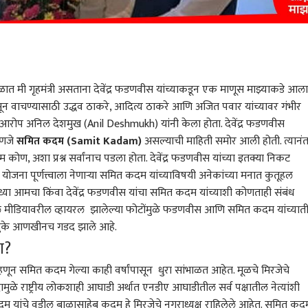
मी गृहमंत्री असताना देवेंद्र फडणवीस यांच्याकडून एक माणूस माझ्याकडे आला
पासून वाचण्यासाठी उद्धव ठाकरे, आदित्य ठाकरे आणि अजित पवार यांच्यावर गंभीर
ोप अनिल देशमुख (Anil Deshmukh) यांनी केला होता. देवेंद्र फडणवीस
हणजे
समित कदम (Samit Kadam)
असल्याची माहिती समोर आली होती. त्यानं
 अशा प्रश्न सर्वांनाच पडला होता. देवेंद्र फडणवीस यांच्या इतक्या निकट
योजना पूर्णत्त्वाला नेणाऱ्या समित कदम यांच्याविषयी अनेकांच्या मनात कुतूहल
न सध्या आमचा किंवा देवेंद्र फडणवीस यांचा समित कदम यांच्याशी कोणताही संबंध
ल मीडियावरील व्हायरल झालेल्या फोटोंमुळे फडणवीस आणि समित कदम यांच्यात
 धुके आणखीनच गडद झाले आहे.
 कॉर्नर
ण?
्ष म्हणून समित कदम गेल्या काही वर्षांपासून धुरा सांभाळत आहेत. मूळचे मिरजेचे
 आर्टिकल
टॉप रील्स
मुळे राष्ट्रीय लोकशाही आघाडी अर्थात एनडीए आघाडीतील सर्व पक्षातील नेत्यांशी
कदम यांचे वडील बाळासाहेब कदम हे मिरजेचे नगराध्यक्ष राहिलेले आहेत. समित कद
भारत
भारत
राज