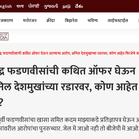
nglish
বাংলা
ਪੰਜਾਬੀ
ગુજરાતી
நாடு
దేశం
ाजकारण
मनोरंजन
क्रीडा
बिझनेस
भविष्य
लाईफस्टाईल
स्टाईल
क्राईम
व्यापार-उद्योग
ट्रेडिंग
ऑटो
द्र फडणवीसांची कथित ऑफर घेऊन आल्याचा आरोप, अनिल देशमुखांच्या रडारवर, कोण आहेत मिरजेचे
ेंद्र फडणवीसांची कथित ऑफर घेऊन
ल देशमुखांच्या रडारवर, कोण आहेत
?
ूर्वी फडणवीसांचा खासा समित कदम माझ्याकडे प्रतिज्ञापत्र घेऊन
वरील आरोपांचा पुनरुच्चार. जेल में जाओ नही तो बीजेपी में आओ,