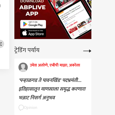
े
ट्रेडिंग पर्याय
उमेश अलोणे, एबीपी माझा, अकोला
'पन्हाळगड ते पावनखिंड' पदभ्रमंती...
इतिहासातून माणसाला समृद्ध करणारा
भन्नाट निसर्ग अनुभव
Opinion