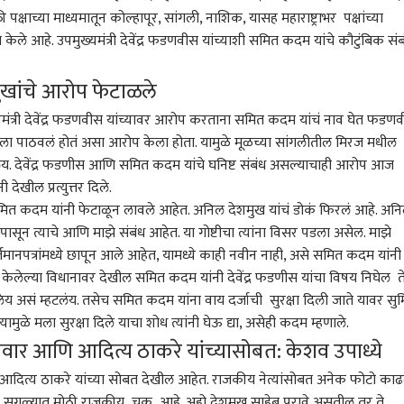
ती पक्षाच्या माध्यमातून
कोल्हापूर
, सांगली, नाशिक, यासह
महाराष्ट्र
ाभर पक्षांच्या
केले आहे. उपमुख्यमंत्री देवेंद्र फडणवीस यांच्याशी समित कदम यांचे कौटुंबिक संब
खांचे आरोप फेटाळले
 भारताचे चोख प्रत्युत्तर,
संसदेत घडामोडींना वेग!
पाकिस्तानवरचा हल्ला हा
जंतरम
ख्यमंत्री देवेंद्र फडणवीस यांच्यावर आरोप करताना समित कदम यांचं नाव घेत फडण
ाचल प्रदेशातील 27
काँग्रेसकडून तीन ओळींचा
सौदी अन् तुर्कीवरील हल्ला
राजी
णांची अधिकृत नावे
ारण
'व्हिप' जारी; NDA च्या सर्व
भारत
समजला जाईल; मुस्लिम
व्यापार-उद्योग
आठव
रत्नाग
 पाठवलं होतं असा आरोप केला होता. यामुळे मूळच्या
सांगली
तील मिरज मधील
ीय नकाशात समाविष्ट
खासदारांना दिल्लीत राहण्याचे
देशांमध्ये करार, भारताची
AISA
ंय. देवेंद्र फडणीस आणि समित कदम यांचे घनिष्ट संबंध असल्याचाही आरोप आज
आदेश
मोठी प्रतिक्रिया
शाई 
ेखील प्रत्युत्तर दिले.
अश्र
मित कदम यांनी फेटाळून लावले आहेत. अनिल देशमुख यांचं डोकं फिरलं आहे. अन
शाईन
ापासून त्याचे आणि माझे संबंध आहेत. या गोष्टीचा त्यांना विसर पडला असेल. माझे
 चले बाजार में, बाकी
भाजपमधील आवडता नेता
पाच दिवसांमध्ये सोने
रत्न
र्तमानपत्रांमध्ये छापून आले आहेत, यामध्ये काही नवीन नाही, असे समित कदम यांनी
ं मी काय बोलत नाही..'
कोण असा प्रश्न? राहुल गांधी
6400 रुपयांनी महागलं,
उपजि
 केलेल्या विधानावर देखील समित कदम यांनी देवेंद्र फडणीस यांचा विषय निघेल ते
 भाई बोलतील तेव्हा
यांनी 'अंकल' म्हणत उत्तर दिलं,
चांदीच्या दरात 12 हजारांची
कांच
 असं म्हटलंय. तसेच समित कदम यांना वाय दर्जाची सुरक्षा दिली जाते यावर सु
धक पळून जातील, त्यांना
माजी मुख्यमंत्र्यांची प्रतिक्रिया
वाढ, जाणून घ्या सोने चांदीचे
निलं
्ती दुसऱ्यांनी
समोर
नवे दर
कार
ामुळे मला सुरक्षा दिले याचा शोध त्यांनी घेऊ द्या, असेही कदम म्हणाले.
ायची गरज नाही,
ार आणि आदित्य ठाकरे यांच्यासोबत: केशव उपाध्ये
जींच्या निवासाबाहेर
न षड्यंत्र : एकनाथ शिंदे
ित्य ठाकरे यांच्या सोबत देखील आहेत. राजकीय नेत्यांसोबत अनेक फोटो काढ
र ती सगळ्यात मोठी राजकीय चूक आहे. अहो देशमुख साहेब पुरावे असतील तर ते