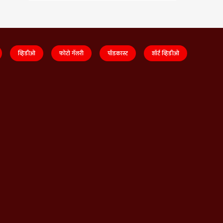
व्हिडीओ
फोटो गॅलरी
पॉडकास्ट
शॉर्ट व्हिडीओ