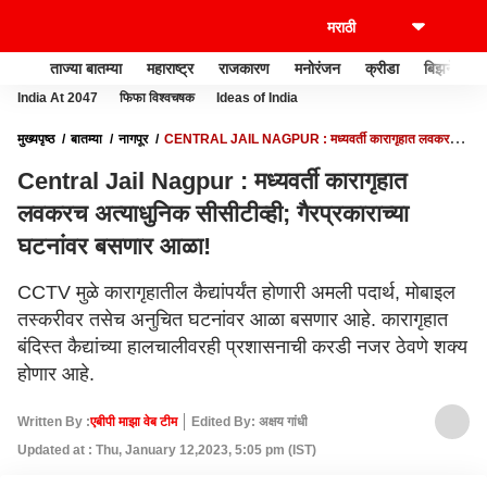
ताज्या बातम्या
महाराष्ट्र
राजकारण
मनोरंजन
क्रीडा
बिझनेस
India At 2047
फिफा विश्वचषक
Ideas of India
मुख्यपृष्ठ
बातम्या
नागपूर
CENTRAL JAIL NAGPUR : मध्यवर्ती कारागृहात लवकरच
अत्याधुनिक सीसीटीव्ही; गैरप्रकाराच्या घटनांवर बसणार आळा!
Central Jail Nagpur : मध्यवर्ती कारागृहात
लवकरच अत्याधुनिक सीसीटीव्ही; गैरप्रकाराच्या
घटनांवर बसणार आळा!
CCTV मुळे कारागृहातील कैद्यांपर्यंत होणारी अमली पदार्थ, मोबाइल
तस्करीवर तसेच अनुचित घटनांवर आळा बसणार आहे. कारागृहात
बंदिस्त कैद्यांच्या हालचालीवरही प्रशासनाची करडी नजर ठेवणे शक्य
होणार आहे.
Written By :
एबीपी माझा वेब टीम
Edited By: अक्षय गांधी
Updated at : Thu, January 12,2023, 5:05 pm (IST)