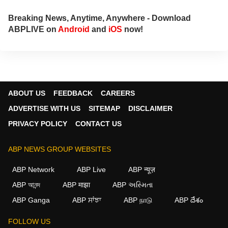
Breaking News, Anytime, Anywhere - Download
ABPLIVE on
Android
and
iOS
now!
ABOUT US
FEEDBACK
CAREERS
ADVERTISE WITH US
SITEMAP
DISCLAIMER
PRIVACY POLICY
CONTACT US
ABP NEWS GROUP WEBSITES
ABP Network
ABP Live
ABP न्यूज़
ABP আনন্দ
ABP माझा
ABP અસ્મિતા
ABP Ganga
ABP ਸਾਂਝਾ
ABP நாடு
ABP దేశం
FOLLOW US