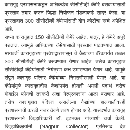
कारागृह प्रशासनाकडून अलिकडेच सीसीटीव्ही कॅमेरे बसवण्यासाठी
प्रस्ताव तयार करुन जिल्हा नियोजन मंडळाकडे सादर केला. या
प्रस्तावात 300 सीसीटीव्ही कॅमेऱ्यांसाठी दोन कोटींचा खर्च अपेक्षित
आहे.
सध्या कारागृहात 150 सीसीटीव्ही कॅमेरे आहेत. मात्र, हे कॅमेरे अपुरे
पडतात. त्यामुळे अधिकच्या कॅमेर्‍यासाठी प्रस्ताव पाठवण्यात आला.
मध्यवर्ती कारागृहाच्या प्रवेशद्वारापासून ते कैद्यांच्या बॅरेकपर्यंत तब्बल
300 सीसीटीव्ही कॅमेरे बसवण्यात येणार आहेत. तसेच कारागृहात
सीसीटीव्ही कॅमेर्‍यांसाठी नियंत्रण कक्ष उभारण्यात येणार आहे. यामुळे
संपूर्ण कारागृह परिसर कॅमेर्‍यांच्या निगराणीखाली येणार आहे. या
कॅमेर्‍यांमुळे कारागृहातील कैद्यांपर्यंत होणारी अमली पदार्थ तसेच
मोबाईल फोनची तस्करी अशा गैरप्रकारांना आळा बसणार आहे.
तसेच कारागृहात बंदिस्त असलेल्या कैद्यांच्या हालचालीवरही
प्रशासनाची करडी नजर ठेवणे शक्य होणार आहे. यासंदर्भात कारागृह
प्रशासनाने जिल्हाधिकारी डॉ. इटनकर यांच्याशी चर्चा केली.
जिल्हाधिकार्‍यांनी (Nagpur Collector) प्रतिसाद देत