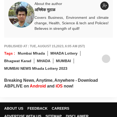
About the author
अभिषेक मुठाळ
Covers Business, Environment and climate
change, Health, Science & tech and Policies!
Believes in strength of quill!
PUBLISHED AT : TUE, AUGUST 15,2023, 6:05 AM (IST)
Tags :
Mumbai Mhada
MHADA Lottery
Bhagwat Karad
MHADA
MUMBAI
MUMBAI NEWS Mhada Lottery 2023
Breaking News, Anytime, Anywhere - Download
ABPLIVE on
Android
and
iOS
now!
ABOUT US
FEEDBACK
CAREERS
ADVERTISE WITH US
SITEMAP
DISCLAIMER