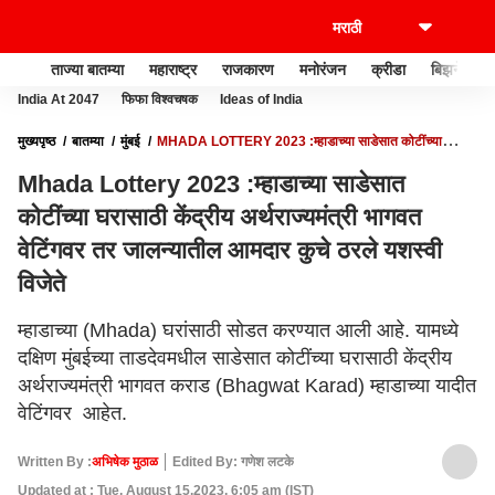
ताज्या बातम्या
महाराष्ट्र
राजकारण
मनोरंजन
क्रीडा
बिझनेस
India At 2047
फिफा विश्वचषक
Ideas of India
मुख्यपृष्ठ
बातम्या
मुंबई
MHADA LOTTERY 2023 :म्हाडाच्या साडेसात कोटींच्या
घरासाठी केंद्रीय अर्थराज्यमंत्री भागवत वेटिंगवर तर जालन्यातील आमदार कुचे ठरले यशस्वी विजेते
Mhada Lottery 2023 :म्हाडाच्या साडेसात
कोटींच्या घरासाठी केंद्रीय अर्थराज्यमंत्री भागवत
वेटिंगवर तर जालन्यातील आमदार कुचे ठरले यशस्वी
विजेते
म्हाडाच्या (Mhada) घरांसाठी सोडत करण्यात आली आहे. यामध्ये
दक्षिण मुंबईच्या ताडदेवमधील साडेसात कोटींच्या घरासाठी केंद्रीय
अर्थराज्यमंत्री भागवत कराड (Bhagwat Karad) म्हाडाच्या यादीत
वेटिंगवर आहेत.
Written By :
अभिषेक मुठाळ
Edited By: गणेश लटके
Updated at : Tue, August 15,2023, 6:05 am (IST)