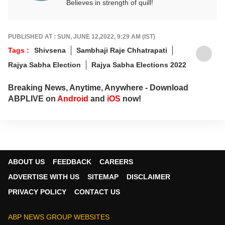
Believes in strength of quill!
PUBLISHED AT : SUN, JUNE 12,2022, 9:29 AM (IST)
Tags :
Shivsena
Sambhaji Raje Chhatrapati
Rajya Sabha Election
Rajya Sabha Elections 2022
Breaking News, Anytime, Anywhere - Download
ABPLIVE on
Android
and
iOS
now!
ABOUT US
FEEDBACK
CAREERS
ADVERTISE WITH US
SITEMAP
DISCLAIMER
PRIVACY POLICY
CONTACT US
ABP NEWS GROUP WEBSITES