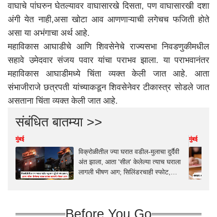
वाघाचे पांघरुन घेतल्यावर वाघासारखे दिसता, पण वाघासारखी दशा
अंगी येत नाही,असा खोटा आव आणणाऱ्याची लगेचच फजिती होते
असा या अभंगाचा अर्थ आहे.
महाविकास आघाडीचे आणि शिवसेनेचे राज्यसभा निवडणुकीमधील
सहावे उमेदवार संजय पवार यांचा पराभव झाला. या पराभवानंतर
महाविकास आघाडीमध्ये चिंता व्यक्त केली जात आहे. आता
संभाजीराजे छत्रपती यांच्याकडून शिवसेनेवर टीकास्त्र सोडले जात
असताना चिंता व्यक्त केली जात आहे.
संबंधित बातम्या >>
मुंबई
मुंबई
विक्रोळीतील ज्या घरात वडील-मुलाचा दुर्दैवी
अंत झाला, आता 'सील' केलेल्या त्याच घराला
लागली भीषण आग; सिलिंडरचाही स्फोट,
नेमकं काय घडलं?
Before You Go