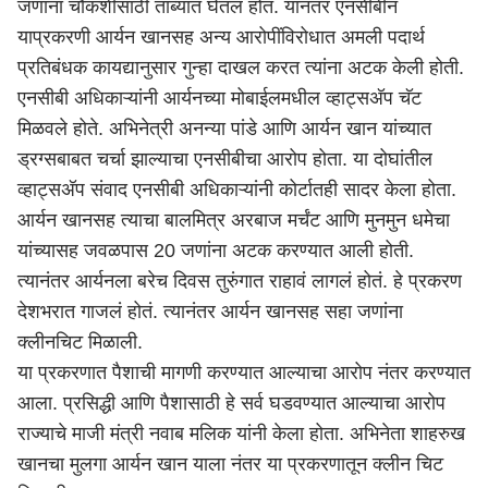
जणांना चौकशीसाठी ताब्यात घेतलं होतं. यानंतर एनसीबीनं
याप्रकरणी आर्यन खानसह अन्य आरोपींविरोधात अमली पदार्थ
प्रतिबंधक कायद्यानुसार गुन्हा दाखल करत त्यांना अटक केली होती.
एनसीबी अधिकाऱ्यांनी आर्यनच्या मोबाईलमधील व्हाट्सअ‌ॅप चॅट
मिळवले होते. अभिनेत्री अनन्या पांडे आणि आर्यन खान यांच्यात
ड्रग्सबाबत चर्चा झाल्याचा एनसीबीचा आरोप होता. या दोघांतील
व्हाट्सअ‌ॅप संवाद एनसीबी अधिकाऱ्यांनी कोर्टातही सादर केला होता.
आर्यन खानसह त्याचा बालमित्र अरबाज मर्चंट आणि मुनमुन धमेचा
यांच्यासह जवळपास 20 जणांना अटक करण्यात आली होती.
त्यानंतर आर्यनला बरेच दिवस तुरुंगात राहावं लागलं होतं. हे प्रकरण
देशभरात गाजलं होतं. त्यानंतर आर्यन खानसह सहा जणांना
क्लीनचिट मिळाली.
या प्रकरणात पैशाची मागणी करण्यात आल्याचा आरोप नंतर करण्यात
आला. प्रसिद्धी आणि पैशासाठी हे सर्व घडवण्यात आल्याचा आरोप
राज्याचे माजी मंत्री नवाब मलिक यांनी केला होता. अभिनेता शाहरुख
खानचा मुलगा आर्यन खान याला नंतर या प्रकरणातून क्लीन चिट