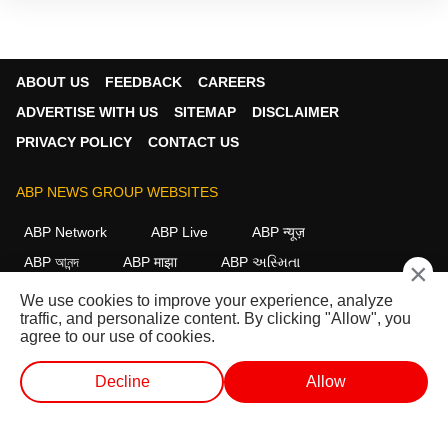
ABOUT US
FEEDBACK
CAREERS
ADVERTISE WITH US
SITEMAP
DISCLAIMER
PRIVACY POLICY
CONTACT US
ABP NEWS GROUP WEBSITES
ABP Network
ABP Live
ABP न्यूज़
ABP আনন্দ
ABP माझा
ABP અસ્મિતા
×
ABP Ganga
ABP ਸਾਂਝਾ
ABP நாடு
ABP దేశం
We use cookies to improve your experience, analyze
traffic, and personalize content. By clicking "Allow", you
FOLLOW US
agree to our use of cookies.
Decline
Allow
This website follows the
DNPA Code of Ethics.
Copyright@2026.
लाईव्ह टीव्ही
शॉर्ट व्हिडीओ
व्हिडीओ
पॉडकास्ट
All rights reserved.