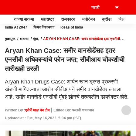
ताज्या बातम्या
महाराष्ट्र
राजकारण
मनोरंजन
क्रीडा
बिझनेस
India At 2047
फिफा विश्वचषक
Ideas of India
मुख्यपृष्ठ
बातम्या
मुंबई
ARYAN KHAN CASE: समीर वानखेडेंसह इतर एनसीबी
अधिकाऱ्यांचे फोन जप्त; सीबीआय चौकशीची तारीखही ठरली
Aryan Khan Case: समीर वानखेडेंसह इतर
एनसीबी अधिकाऱ्यांचे फोन जप्त; सीबीआय चौकशीची
तारीखही ठरली
Aryan Khan Drugs Case: आर्यन खान ड्रग्स प्रकरणी
खंडणी मागितल्याचा आरोप सीबीआयने समीर वानखेडेंवर लावला
आहे, समीर वानखेडे एनसीबी मुंबई झोनचे तत्कालीन डायरेक्टर होते.
Written By :
एबीपी माझा वेब टीम
Edited By: पल्लवी गायकवाड
Updated at : Tue, May 16,2023, 5:04 pm (IST)