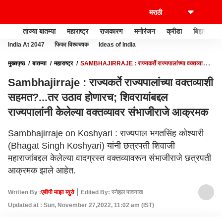
ताज्या बातम्या
महाराष्ट्र
राजकारण
मनोरंजन
क्रीडा
बिझनेस
India At 2047
फिफा विश्वचषक
Ideas of India
मुख्यपृष्ठ
बातम्या
महाराष्ट्र
SAMBHAJIRRAJE : राज्यकर्ते राज्यपालांच्या वक्तव्याशी
सहमत?...तर उठाव होणारच; शिवरायांबद्दल राज्यपालांनी केेलेल्या वक्तव्यावर संभाजीराजे आक्रमक
Sambhajirraje : राज्यकर्ते राज्यपालांच्या वक्तव्याशी
सहमत?...तर उठाव होणारच; शिवरायांबद्दल
राज्यपालांनी केेलेल्या वक्तव्यावर संभाजीराजे आक्रमक
Sambhajirraje on Koshyari : राज्यपाल भगतसिंह कोश्यारी
(Bhagat Singh Koshyari) यांनी छत्रपती शिवाजी
महाराजांबद्दल केलेल्या वादग्रस्त वक्तव्यावरून संभाजीराजे छत्रपती
आक्रमक झाले आहेत.
Written By :
एबीपी माझा ब्युरो
Edited By: स्नेहल पावनाक
Updated at : Sun, November 27,2022, 11:02 am (IST)