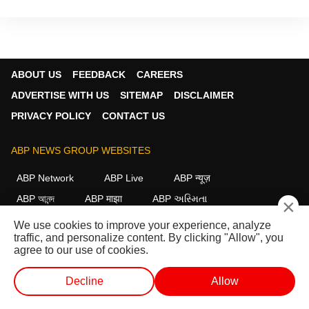
ABOUT US
FEEDBACK
CAREERS
ADVERTISE WITH US
SITEMAP
DISCLAIMER
PRIVACY POLICY
CONTACT US
ABP NEWS GROUP WEBSITES
ABP Network
ABP Live
ABP न्यूज़
ABP আনন্দ
ABP माझा
ABP અસ્મિતા
×
ABP Ganga
ABP ਸਾਂਝਾ
ABP நாடு
ABP దేశం
We use cookies to improve your experience, analyze
traffic, and personalize content. By clicking "Allow", you
FOLLOW US
agree to our use of cookies.
Decline
Allow
This website follows the
DNPA Code of Ethics.
Copyright@2026.
लाईव्ह टीव्ही
शॉर्ट व्हिडीओ
व्हिडीओ
पॉडकास्ट