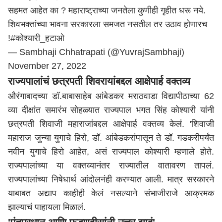
सहमत आहेत का ?
महाराष्ट्र
ाच्या जनतेला कुणीही गृहीत धरू नये.
शिवभक्तांच्या भावना सरकारला समजत नसतील तर उठाव होणारच
!
#कोश्यारी_हटाओ
— Sambhaji Chhatrapati (@YuvrajSambhaji)
November 27, 2022
राज्यपालांचं छत्रपती शिवरायांबद्दल आक्षेपार्ह वक्तव्य
औरंगाबादच्या डॉ.बाबासाहेब आंबेडकर मराठवाडा विद्यापीठाच्या 62
व्या दीक्षांत समारंभ सोहळ्यात राज्यपाल भगत सिंह कोश्यारी यांनी
छत्रपती शिवाजी महाराजांबद्दल आक्षेपार्ह वक्तव्य केलं. 'शिवाजी
महाराज जुन्या युगाचे हिरो, डॉ. आंबेडकरांपासून ते डॉ. गडकरीपर्यंत
नवीन युगाचे हिरो आहेत, असं राज्यपाल कोश्यारी म्हणाले होते.
राज्यपालांच्या या वक्तव्यानंतर राज्यातील वातावरण तापलं.
राज्यपालांच्या निषेधार्थ आंदोलनंही करण्यात आली. मात्र सरकारने
याबाबत अद्याप काहीही केलं नसल्याने संभाजीराजे आक्रमक
झाल्याचं पाहायला मिळालं.