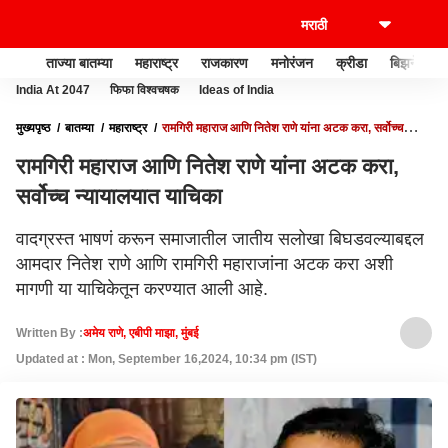
ताज्या बातम्या
महाराष्ट्र
राजकारण
मनोरंजन
क्रीडा
बिझनेस
India At 2047
फिफा विश्वचषक
Ideas of India
मुख्यपृष्ठ
बातम्या
महाराष्ट्र
रामगिरी महाराज आणि नितेश राणे यांना अटक करा, सर्वोच्च
न्यायालयात याचिका
रामगिरी महाराज आणि नितेश राणे यांना अटक करा,
सर्वोच्च न्यायालयात याचिका
वादग्रस्त भाषणं करून समाजातील जातीय सलोखा बिघडवल्याबद्दल
आमदार नितेश राणे आणि रामगिरी महाराजांना अटक करा अशी
मागणी या याचिकेतून करण्यात आली आहे.
Written By :
अमेय राणे, एबीपी माझा, मुंबई
Updated at : Mon, September 16,2024, 10:34 pm (IST)