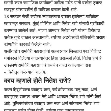
मागणी करत सामाजिक कार्यकर्ता जमीला मर्चंट यांनी वकील एजाज
मकबूल यांच्यावतीनं ही याचिका दाखल केली आहे.
13 सप्टेंबर रोजी सर्वोच्च न्यायालयाच दाखल झालेल्या याचिकेत
महाराष्ट्र
सरकार,
मुंबई
पोलिीस आणि नितेश राणे यांनाही प्रतिवादी
करण्यात आलेलं आहे. भाजप आमदार नितेश राणे यांच्या विरोधात
अनेक गुन्हे दाखल असतानाही, त्यांच्या अटकेसाठी पोलिसांनी अद्याप
कोणतीही कारवाई केलेली नाही.
अलीकडेच रामगिरी महाराजांनी
अहमदनगर
जिल्ह्यात एका विशिष्ट
धर्माबद्दल दिलेल्या वक्तव्यानंतर हिंसा उसळली होती. नितेश राणे हे
उघडपणे रामगिरी महाराजांचं समर्थन करत असल्याचा दावा
याचिकेतून करण्यात आलाय.
काय म्हणाले होते नितेश राणे?
फक्त हिंदूंसोबतच व्यवहार करा, सर्वधर्मसमभाव मानू नका, असं
वादग्रस्त वक्तव्य भाजप नेते आणि आमदार नितेश राणे यांनी केलं
आहे. मुस्लिमांसोबत व्यवहार करु नका असं सांगताना नितेश राणे
खालच्या भाषेत टीका केली. त्यांच्या याच वक्तव्यावरुन