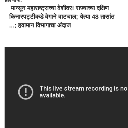
हेही वाचा:
मान्सून महाराष्ट्राच्या वेशीवर! राज्याच्या दक्षिण
किनारपट्टीकडे वेगाने वाटचाल; येत्या 48 तासांत
...; हवामान विभागाचा अंदाज