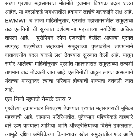
सध्या प्रशांत महासागरात मोठमोठे हवामान विषयक बदल घडत
आहेत. या बदलांकडे जगभरातील हवामान तज्ञांचे बारकाईने लक्ष आहे.
EWMWF च ताजा माहितीनुसार, प्रशांत महासागरातील समुद्राचा
तळ एलनिनो ची सुरुवात दर्शवणाऱ्या महत्त्वाच्या मर्यादेपेक्षा अधिक
तापला आहे. युरोपियन स्पेस एजन्सीने देखील आपल्या प्रगत
उपग्रह यंत्रणेच्या सहाय्याने समुद्राच्या पृष्ठावरील तापमानाने
वातावरणीय बदल याकडे लक्ष ठेवण्यास सुरुवात केली आहे. यातून
समोर आलेल्या माहितीनुसार प्रशांत महासागरात समुद्राच्या तळाशी
तापमान वाढ नोंदवली जात आहे. एलनिनोची चाहूल लागत असल्याने
यंदाच्या मान्सूनवर त्याचा परिणाम होण्याची शक्यता वर्तवली जात
आहे.
एल निनो म्हणजे नेमकं काय ?
पृथ्वीच्या हवामानावर नियंत्रण ठेवण्यात प्रशांत महासागराची भूमिका
महत्त्वाची आहे. सामान्य परिस्थितीत, पूर्वेकडून पश्चिमेकडे वाहणारे
वारे उष्ण पाण्याला आशिया आणि ऑस्ट्रेलियाच्या दिशेने ढकलतात.
त्यामुळे दक्षिण अमेरिकेच्या किनाऱ्यावर खोल समुद्रातील थंड आणि