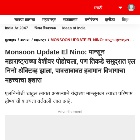
ताज्या बातम्या
महाराष्ट्र
राजकारण
मनोरंजन
क्रीडा
बिझनेस
India At 2047
फिफा विश्वचषक
Ideas of India
मुख्यपृष्ठ
बातम्या
महाराष्ट्र
MONSOON UPDATE EL NINO: मान्सून महाराष्ट्राच्या
वेशीवर पोहोचला, पण तिकडे समुद्रात एल निनो ॲक्टिव्ह झाला, पावसाबाबत हवामान विभागाचा
Monsoon Update El Nino: मान्सून
महत्त्वाचा इशारा
महाराष्ट्राच्या वेशीवर पोहोचला, पण तिकडे समुद्रात एल
निनो ॲक्टिव्ह झाला, पावसाबाबत हवामान विभागाचा
महत्त्वाचा इशारा
एलनिनोची चाहूल लागत असल्याने यंदाच्या मान्सूनवर त्याचा परिणाम
होण्याची शक्यता वर्तवली जात आहे.
Advertisement