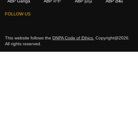
ABP Ganga
ABP ਸਾਂਝਾ
ABP நாடு
ABP దేశం
FOLLOW US
This website follows the
DNPA Code of Ethics.
Copyright@2026.
All rights reserved.