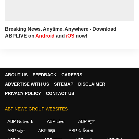
Breaking News, Anytime, Anywhere - Download
ABPLIVE on
Android
and
iOS
now!
ABOUT US
FEEDBACK
CAREERS
ADVERTISE WITH US
SITEMAP
DISCLAIMER
PRIVACY POLICY
CONTACT US
ABP NEWS GROUP WEBSITES
ABP Network
ABP Live
ABP न्यूज़
ABP আনন্দ
ABP माझा
ABP અસ્મિતા